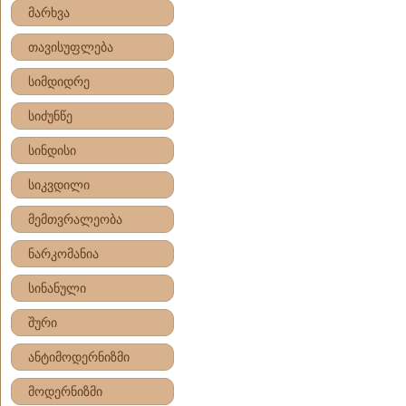
მარხვა
თავისუფლება
სიმდიდრე
სიძუნწე
სინდისი
სიკვდილი
მემთვრალეობა
ნარკომანია
სინანული
შური
ანტიმოდერნიზმი
მოდერნიზმი