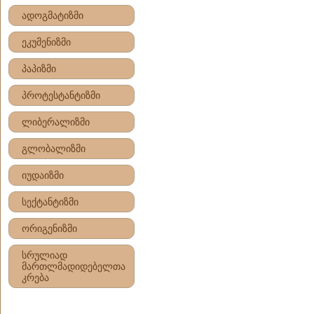
ადოგმატიზმი
ეკუმენიზმი
პაპიზმი
პროტესტანტიზმი
ლიბერალიზმი
გლობალიზმი
იუდაიზმი
სექტანტიზმი
ორიგენიზმი
სრულიად
მართლმადიდებელთა
კრება