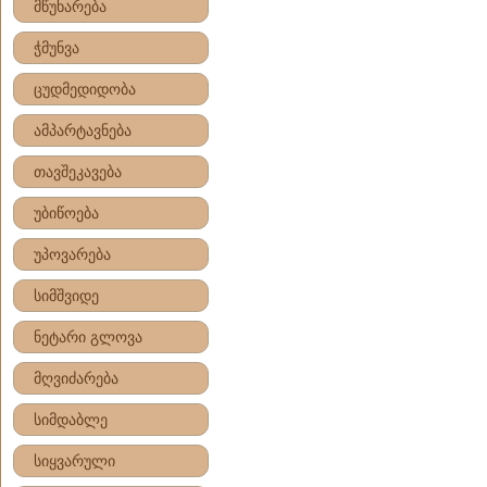
მწუხარება
ჭმუნვა
ცუდმედიდობა
ამპარტავნება
თავშეკავება
უბიწოება
უპოვარება
სიმშვიდე
ნეტარი გლოვა
მღვიძარება
სიმდაბლე
სიყვარული