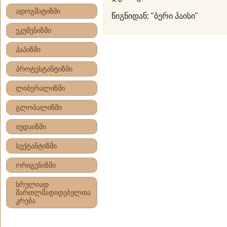
ადოგმატიზმი
წიგნიდან: "ბერი პაისი"
ეკუმენიზმი
პაპიზმი
პროტესტანტიზმი
ლიბერალიზმი
გლობალიზმი
იუდაიზმი
სექტანტიზმი
ორიგენიზმი
სრულიად
მართლმადიდებელთა
კრება