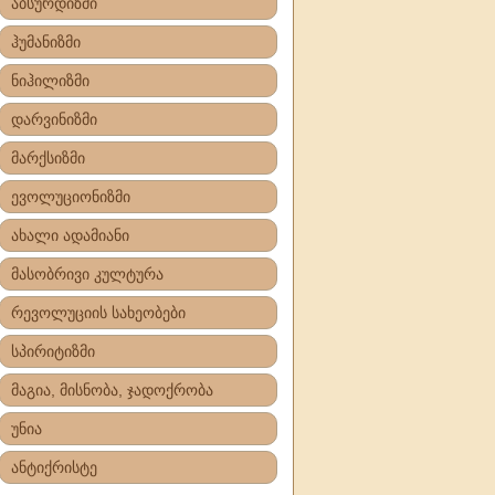
აბსურდიზმი
ჰუმანიზმი
ნიჰილიზმი
დარვინიზმი
მარქსიზმი
ევოლუციონიზმი
ახალი ადამიანი
მასობრივი კულტურა
რევოლუციის სახეობები
სპირიტიზმი
მაგია, მისნობა, ჯადოქრობა
უნია
ანტიქრისტე