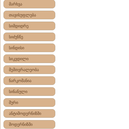
მარხვა
თავისუფლება
სიმდიდრე
სიძუნწე
სინდისი
სიკვდილი
მემთვრალეობა
ნარკომანია
სინანული
შური
ანტიმოდერნიზმი
მოდერნიზმი