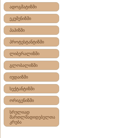
ადოგმატიზმი
ეკუმენიზმი
პაპიზმი
პროტესტანტიზმი
ლიბერალიზმი
გლობალიზმი
იუდაიზმი
სექტანტიზმი
ორიგენიზმი
სრულიად
მართლმადიდებელთა
კრება