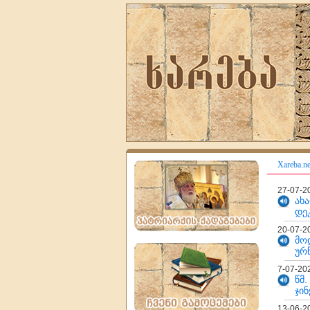
Xareba.ne
27-07-2
ახ
დე
20-07-2
მო
ურწ
7-07-20
წმ
ჯინ
13-06-2