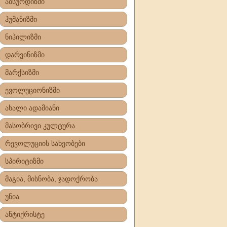
აბსურდიზმი
ჰუმანიზმი
ნიჰილიზმი
დარვინიზმი
მარქსიზმი
ევოლუციონიზმი
ახალი ადამიანი
მასობრივი კულტურა
რევოლუციის სახეობები
სპირიტიზმი
მაგია, მისნობა, ჯადოქრობა
უნია
ანტიქრისტე