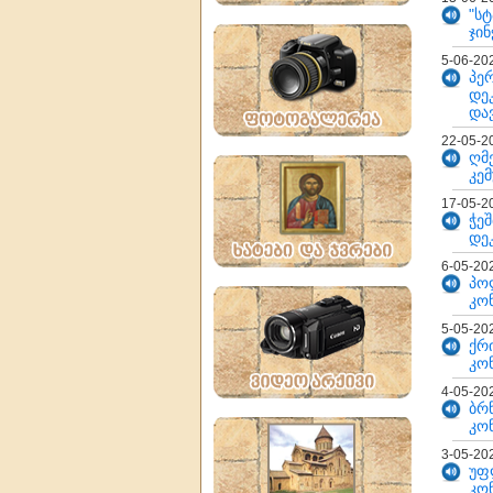
"ს
ჯინ
5-06-20
პე
დე
და
22-05-2
ღმ
კე
17-05-2
ჭე
დე
6-05-20
პო
კო
5-05-20
ქრ
კო
4-05-20
ბრ
კო
3-05-20
უფ
კო