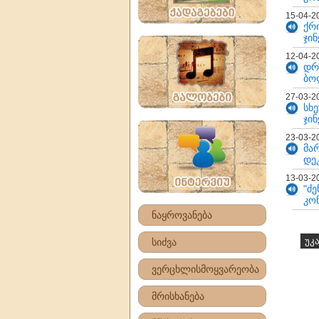
15-04-2
ქრ
ჯინ
12-04-2
დრ
ბო
27-03-2
სხ
ჯინ
23-03-2
მა
დე
13-03-2
"ძ
კო
ნაყროვანება
უკ
სიძვა
ვერცხლისმოყვარეობა
მრისხანება