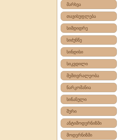
მარხვა
თავისუფლება
სიმდიდრე
სიძუნწე
სინდისი
სიკვდილი
მემთვრალეობა
ნარკომანია
სინანული
შური
ანტიმოდერნიზმი
მოდერნიზმი