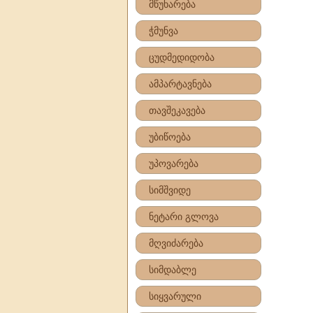
მწუხარება
ჭმუნვა
ცუდმედიდობა
ამპარტავნება
თავშეკავება
უბიწოება
უპოვარება
სიმშვიდე
ნეტარი გლოვა
მღვიძარება
სიმდაბლე
სიყვარული