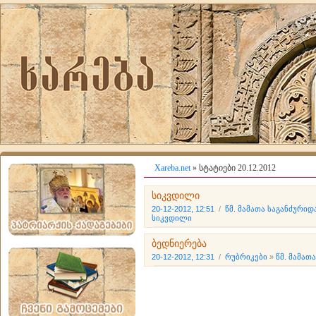
Xareba.net
» სტატიები 20.12.2012
სიკვდილი
20-12-2012, 12:51
/
წმ. მამათა საგანძურიდ
სიკვდილი
ბედნიერება
20-12-2012, 12:31
/
რუბრიკები
»
წმ. მამათ