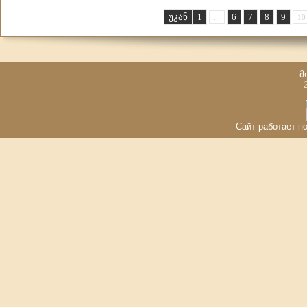
უკან
1
6
7
8
9
...
10
მ
Сайт работает по