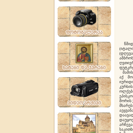
წმიდა
(იტალ
(დღევ
ამბრ
ღვთივ
ფუტკრე
მამის 
აქ მო
იურიდი
კურსი
ოლქები
ეპისკ
შორის 
მხარე
აეყვა
დაავა
დაუყო
არჩევა
საკით