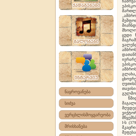
ჩამოვა
ეპისკ
მართლ
„ამბრ
შეშფო
მიაჩნდ
მხოლო
ცუდი 
მაგრა
ვალენ
ამბროს
დათანხ
იერარქ
ეპისკ
ამბროს
გლახა
ცხოვ
ღვთის
თავის
ნაყროვანება
გულმო
წმიდა
სიძვა
მაგალ
მღვდე
ვიქტ
ვერცხლისმოყვარეობა
მწყემს
I-ს (3
მრისხანება
მკაცრი
მეფესა