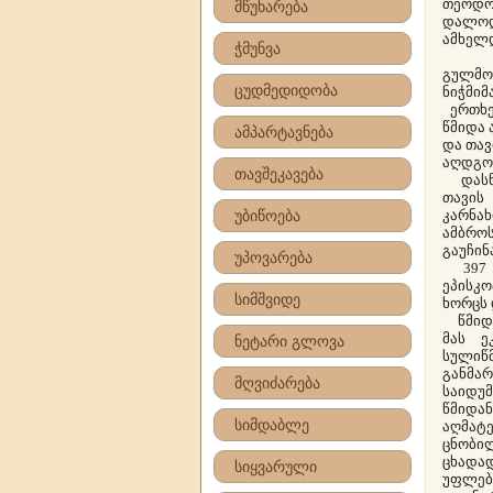
თეოდო
მწუხარება
დალოდ
ამხელ
ჭმუნვა
მღვდ
გულმ
ცუდმედიდობა
ნიჭმიმ
ერთხე
წმიდა 
ამპარტავნება
და თავ
აღდგომ
თავშეკავება
დასნე
თავის
უბიწოება
კარნა
ამბრო
გაუჩინ
უპოვარება
397 წ
ეპისკო
სიმშვიდე
ხორცს 
წმიდა
მას ე
ნეტარი გლოვა
სულიწმ
განმა
მღვიძარება
საიდუ
წმიდა
სიმდაბლე
აღმატ
ცნობი
ცხადა
სიყვარული
უფლებ