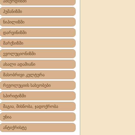
აბსურდიზმი
ჰუმანიზმი
ნიჰილიზმი
დარვინიზმი
მარქსიზმი
ევოლუციონიზმი
ახალი ადამიანი
მასობრივი კულტურა
რევოლუციის სახეობები
სპირიტიზმი
მაგია, მისნობა, ჯადოქრობა
უნია
ანტიქრისტე