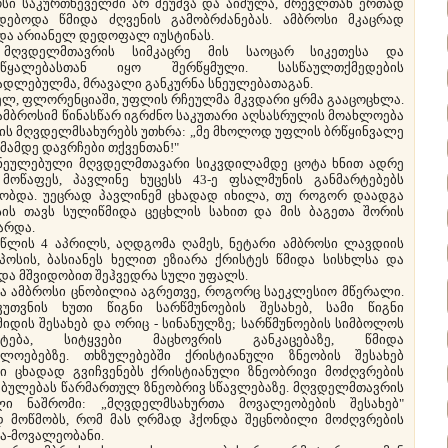
სი საკურთხეველში არ შეუშვა და აიძულა, მრევლთან ერთად
ებოდა წმიდა ძღვენის გამობრძანებას. ამბროსი მკაცრად
და არიანელ დედოფალ იუსტინას.
ელმთავრის სიმკაცრე მის საოცარ სიკეთესა და
ოწყალებასთან იყო შერწყმული. სასწაულთქმედების
ადლებულმა, მრავალი განკურნა სნეულებათაგან.
ლ, ფლორენციაში, უფლის რჩეულმა მკვდარი ყრმა გააცოცხლა.
ამბროსიმ წინასწარ იგრძნო საკუთარი აღსასრულის მოახლოება
ის მღვდელმსახურებს უთხრა: „მე მხოლოდ უფლის ბრწყინვალე
ამდე დავრჩები თქვენთან!"
ულებული მღვდელმთავარი სიკვდილამდე ცოტა ხნით ადრე
 მოწაფეს, პავლინე ხუცესს 43-ე ფსალმუნის განმარტებებს
ხობდა. უეცრად პავლინემ ცხადად იხილა, თუ როგორ დაადგა
სის თავს სულიწმიდა ცეცხლის სახით და მის ბაგეთა შორის
არდა.
ლის 4 აპრილს, აღდგომა ღამეს, ნეტარი ამბროსი ლავდიის
პოსის, ბასიანეს ხელით ეზიარა ქრისტეს წმიდა სისხლსა და
და მშვიდობით შეჰვედრა სული უფალს.
 ამბროსი ცნობილია აგრეთვე, როგორც საეკლესიო მწერალი.
კუთვნის ხუთი წიგნი სარწმუნოების შესახებ, სამი წიგნი
იდის შესახებ და ორიც - სინანულზე; სარწმუნოების სიმბოლოს
რტება, სიტყვები მაცხოვრის განკაცებაზე, წმიდა
მლოებებზე. თხზულებებში ქრისტიანული ზნეობის შესახებ
ნი ცხადად გვიჩვენებს ქრისტიანული ზნეობრივი მოძღვრების
ებულებას წარმართულ ზნეობრივ სწავლებაზე. მღვდელმთავრის
ლი ნაშრომი: „მღვდელმსახურთა მოვალეობების შესახებ"
დ მოწმობს, რომ მას ღრმად ჰქონდა შეცნობილი მოძღვრების
ა-მოვალეობანი.