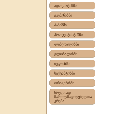
ადოგმატიზმი
ეკუმენიზმი
პაპიზმი
პროტესტანტიზმი
ლიბერალიზმი
გლობალიზმი
იუდაიზმი
სექტანტიზმი
ორიგენიზმი
სრულიად
მართლმადიდებელთა
კრება