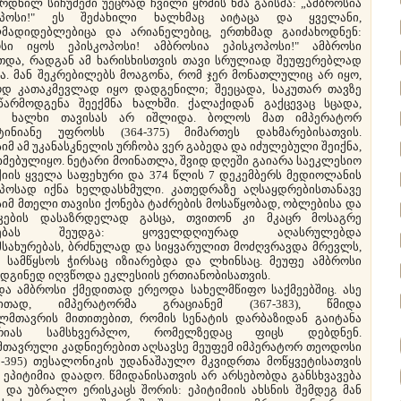
რდნილ სიჩუმეში უეცრად ჩვილი ყრმის ხმა გაისმა: „ამბროსია
ოპოსი!" ეს შეძახილი ხალხმაც აიტაცა და ყველანი,
მადიდებლებიცა და არიანელებიც, ერთხმად გაიძახოდნენ:
ოსი იყოს ეპისკოპოსი! ამბროსია ეპისკოპოსი!" ამბროსი
თდა, რადგან ამ ხარისხისთვის თავი სრულიად შეუფერებლად
ა. მან შეკრებილებს მოაგონა, რომ ჯერ მონათლულიც არ იყო,
დ კათაკმევლად იყო დადგენილი; შეეცადა, საკუთარ თავზე
წარმოდგენა შეექმნა ხალხში. ქალაქიდან გაქცევაც სცადა,
მ ხალხი თავისას არ იშლიდა. ბოლოს მათ იმპერატორ
ტინიანე უფროსს (364-375) მიმართეს დახმარებისათვის.
იმ ამ უკანასკნელის ურჩობა ვერ გაბედა და იძულებული შეიქნა,
მებულიყო. ნეტარი მოინათლა, შვიდ დღეში გაიარა საეკლესიო
იის ყველა საფეხური და 374 წლის 7 დეკემბერს მედიოლანის
ოპოსად იქნა ხელდასხმული. კათედრაზე აღსაყდრებისთანავე
იმ მთელი თავისი ქონება ტაძრების მოსაწყობად, ობლებისა და
კების დასაზრდელად გასცა, თვითონ კი მკაცრ მოსაგრე
რებას შეუდგა: ყოველდღიურად აღასრულებდა
მსახურებას, ბრძნულად და სიყვარულით მოძღვრავდა მრევლს,
ი სამწყსოს ჭირსაც იზიარებდა და ლხინსაც. მეუფე ამბროსი
დგინედ იღვწოდა ეკლესიის ერთიანობისათვის.
 ამბროსი ქმედითად ერეოდა სახელმწიფო საქმეებშიც. ასე
ითად, იმპერატორმა გრაციანემ (367-383), წმიდა
ლმთავრის მითითებით, რომის სენატის დარბაზიდან გაიტანა
ორიას სამსხვერპლო, რომელზედაც ფიცს დებდნენ.
მთავრული კადნიერებით აღსავსე მეუფემ იმპერატორ თეოდოსი
79-395) თესალონიკის უდანაშაულო მკვიდრთა მოწყვეტისათვის
 ეპიტიმია დაადო. წმიდანისათვის არ არსებობდა განსხვავება
 და უბრალო ერისკაცს შორის: ეპიტიმიის ახსნის შემდეგ მან