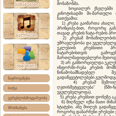
მონაზონმა.
სოციალურ ქსელებში გა
კინოტისადმი მი-მართული
ნათქვამია:
1) კრება გაიმართა ახალი,
პრინციპე-ბით, როგორც გან
თავად კრების ჩატა-რების პრ
2) კრებამ მონაწილეობისა
უმრავლესობა და უგულებელ
ეკლესიის კრებსითი პრ
ჩატარებისთვის გამო
მართლმადიდებლური მეთოდ
3) არ განხორციელდა ეკლეს
ინფორმი-რება კრების მომზ
წინამოსამზადებელ შ
გადაწყვეტილებები გულმოდგ
ნაყროვანება
4) კრებამ შემოიღო ე
ღვთისმეტყველება" (წმი
სიძვა
უგულებელყოფა).
5) კრება კრებსით დონეზე აკ
ვერცხლისმოყვარეობა
6) მიღწეულ იქნა მათი მიზან
სტატუსი, ანუ მიიღეს გადაწყვ
მრისხანება
როგორც დანარჩენი ერესები ე