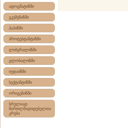
ადოგმატიზმი
ეკუმენიზმი
პაპიზმი
პროტესტანტიზმი
ლიბერალიზმი
გლობალიზმი
იუდაიზმი
სექტანტიზმი
ორიგენიზმი
სრულიად
მართლმადიდებელთა
კრება