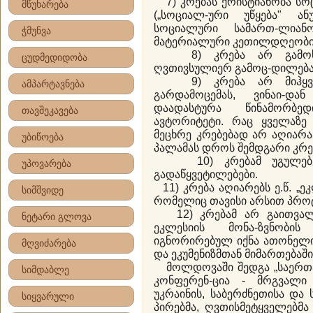
7) კრებას ქრისტიანობა სო
მწუხარება
(„სოციალ-ური უწყება" ან
სოციალური სამართ-ლიან
ჭმუნვა
მატერიალური კეთილდღეობის
8) კრება არ გამოხატ
ცუდმედიდობა
ღვთივსულიერ გამოც-დილება
9) კრება არ მიჰყვება
ამპარტავნება
გარდამოცემას, ვინაი-დ
დაადასტურა წინამორბ
თავშეკავება
ავტორიტეტი. რაც ყველაზე 
მეცხრე კრებებად არ აღიარა
უბიწოება
პალამას დროს შემდგარი კრე
10) კრებამ უგულებე
უპოვარება
გადაწყვეტილებები.
11) კრება აღიარებს ე.წ. „
სიმშვიდე
რომელიც თავისი არსით პროტ
12) კრებამ არ გაითვალ
ნეტარი გლოვა
ეკლესიის მონა-ზვნობის
იგნორირებულ იქნა ათონელი 
მღვიძარება
და ეკუმენიზმთან მიმართებაში
მოლდოვაში შედგა „საერთ
სიმდაბლე
კონფერენ-ცია - მრგვალი 
უკრაინის, საბერძნეთისა და
სიყვარული
პირებმა, ღვთისმეტყველებმა