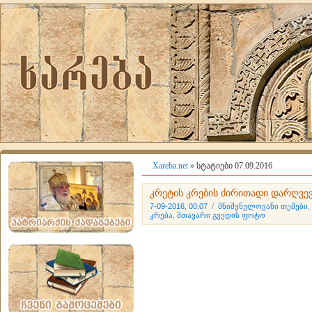
Xareba.net
» სტატიები 07.09.2016
კრეტის კრების ძირითადი დარღვევ
7-09-2016, 00:07
/
მნიშვნელოვანი თემები
,
კრება
,
მთავარი გვედის ფოტო