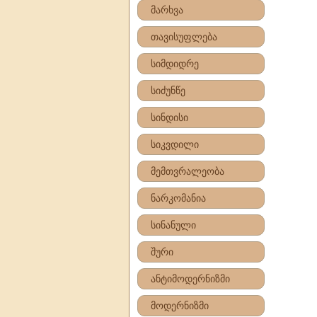
მარხვა
თავისუფლება
სიმდიდრე
სიძუნწე
სინდისი
სიკვდილი
მემთვრალეობა
ნარკომანია
სინანული
შური
ანტიმოდერნიზმი
მოდერნიზმი