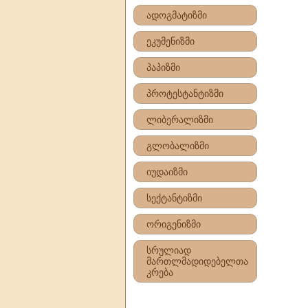
ადოგმატიზმი
ეკუმენიზმი
პაპიზმი
პროტესტანტიზმი
ლიბერალიზმი
გლობალიზმი
იუდაიზმი
სექტანტიზმი
ორიგენიზმი
სრულიად
მართლმადიდებელთა
კრება