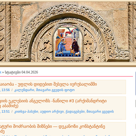
t
» სტატიები 04.04.2026
ბაიაობა - უფლის დიდებით შესვლა იერუსალიმში
, 13:56
/
კალენდარი
,
მთავარი გვედის ფოტო
იის ეკლესიის ანგელოზს -ნაწილი #3 (არქიმანდრიტი
 აბაშიძე)
, 13:51
/
კითხვა-პასუხი
,
აუდიო არქივი
,
ქადაგებები
,
მთავარი გვედის
ისტური მოძრაობის მიზნები — დეკანოზი კონსტანტინე
აძე