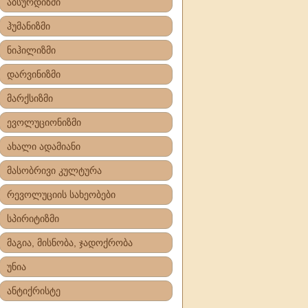
აბსურდიზმი
ჰუმანიზმი
ნიჰილიზმი
დარვინიზმი
მარქსიზმი
ევოლუციონიზმი
ახალი ადამიანი
მასობრივი კულტურა
რევოლუციის სახეობები
სპირიტიზმი
მაგია, მისნობა, ჯადოქრობა
უნია
ანტიქრისტე