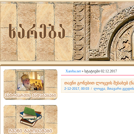
Xareba.net
» სტატიები 02.12.2017
თავნი გონებით ლოცვის შესახებ (ნ
2-12-2017, 00:03
/
ლოცვა
,
მთავარი გვედი