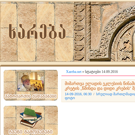
Xareba.net
» სტატიები 14.09.2016
მიმართვა ელადის ეკლესიის წინამ
კრეტის „წმინდა და დიდი კრების“ 
14-09-2016, 06:30
/
სრულიად მართლმადი
ფოტო