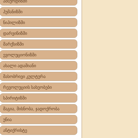
აბსურდიზმი
ჰუმანიზმი
ნიჰილიზმი
დარვინიზმი
მარქსიზმი
ევოლუციონიზმი
ახალი ადამიანი
მასობრივი კულტურა
რევოლუციის სახეობები
სპირიტიზმი
მაგია, მისნობა, ჯადოქრობა
უნია
ანტიქრისტე