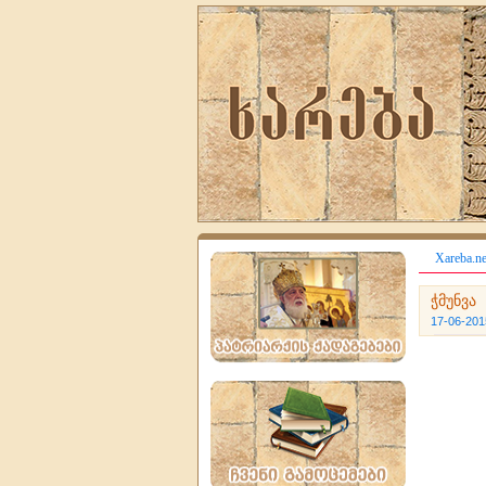
Xareba.ne
ჭმუნვა
17-06-201