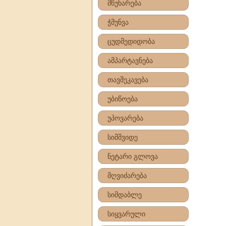
მწუხარება
ჭმუნვა
ცუდმედიდობა
ამპარტავნება
თავშეკავება
უბიწოება
უპოვარება
სიმშვიდე
ნეტარი გლოვა
მღვიძარება
სიმდაბლე
სიყვარული