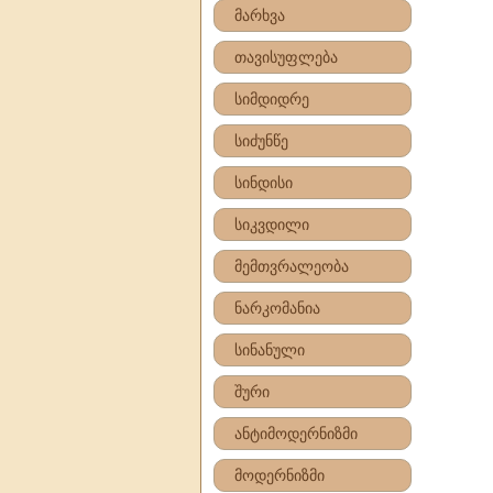
მარხვა
თავისუფლება
სიმდიდრე
სიძუნწე
სინდისი
სიკვდილი
მემთვრალეობა
ნარკომანია
სინანული
შური
ანტიმოდერნიზმი
მოდერნიზმი