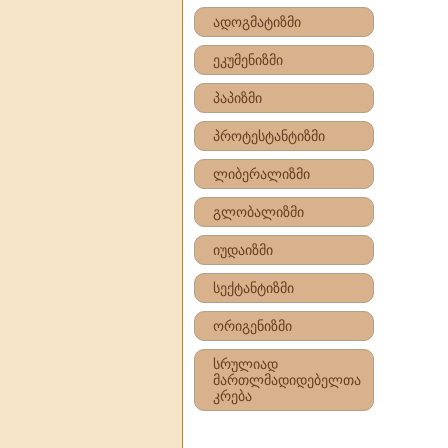
ადოგმატიზმი
ეკუმენიზმი
პაპიზმი
პროტესტანტიზმი
ლიბერალიზმი
გლობალიზმი
იუდაიზმი
სექტანტიზმი
ორიგენიზმი
სრულიად
მართლმადიდებელთა
კრება