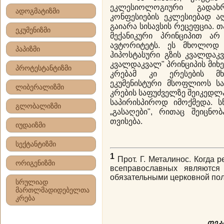
ეკლესიოლოგიური გადახრე
ადოგმატიზმი
კონფესიების ეკლესიებად აღ
გაიარა სისავსის რეცეფცია. 
ეკუმენიზმი
მექანიკური პრინციპით არ
ავტორიტეტს. ეს მხოლოდ 
პაპიზმი
ჰიპოსტასური გზის კვალდაკვა
კვალდაკვალ" პრინციპის მიხ
პროტესტანტიზმი
კრებამ კი ერესების მხ
ეკუმენისტური მსოფლიოს სა
ლიბერალიზმი
კრების საფუძველზე შეიკედლ
საპირისპიროდ იმოქმედა. 
გლობალიზმი
„გასაღები", რითაც შეიცნობ
თვისება.
იუდაიზმი
სექტანტიზმი
1
Прот. Г. Металинос. Когда 
ორიგენიზმი
всеправославных являютс
обязательными церковной полн
სრულიად
მართლმადიდებელთა
კრება
დეკ