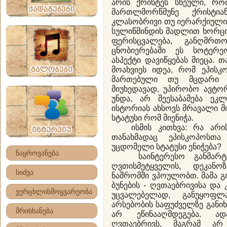
არის ქრისტეს სხეული, რო
მართლმორწმუნე ქრისტია
კლასობრივი თუ იერარქიული
სულიწმინდის მადლით ხორცი
ფერისცვალება, განღმრთ
ცნობიერებაში ეს სოტერე
ასპექტი დავიწყებას მიეცა. 
მოახვიეს იდეა, რომ ეპისკო
მართებული თუ მცდარი გ
მიუხედავად, უპირობო ავტორ
უნდა, არ შეესაბამება ეკ
ისტორიას ახსოვს მრავალი მი
სტატუსი რომ მიენიჭა.
ისმის კითხვა: რა არის
თანახმადაც ეპისკოპოსთ
უცდომელი სტატუსი ენიჭება?
ნაყროვანება
საინტერესო განმარტებ
ღვთისმეტყველის, დეკანო
სიძვა
ნაშრომში ვპოულობთ. მამა გ
ბუნების - ღვთაებრივისა და
ვერცხლისმოყვარეობა
უცვალებელად, განუყოფ
არსებობის საფუძველზე განიხ
მრისხანება
არ ეწინააღმდეგება. ად
ღვთაებრივს, მაგრამ არ 