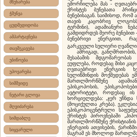
მწუხარება
ემორჩილება მას - ღვთაებრ
ქრისტეს ბუნებათა პრინც
ჭმუნვა
ბუნებისაგან. საიმისოდ, რომ 
თავის კაცობრივ ლოგოსს
ცუდმედიდობა
ტერმინი), ადამიანური ნ
გამდიდრდეს მეორე ბუნებით 
ამპარტავნება
ბუნებრივი ენერგიით, რა
გარკვეული სულიერი ღვაწლის 
თავშეკავება
ამრიგად, განღმრთობის, 
შესაბამის მდგომარეობას 
უბიწოება
ეუფლება, როდესაც მისი კაც
ღვთაებრივი ენერგიის ხ
უპოვარება
სულიწმინდის მოქმედებას ემ
მართლმორწმუნე ადამიან
სიმშვიდე
ეპისკოპოსის, ეპისკოპოსებ
ავტორიტეტი, როდესაც ის
ნეტარი გლოვა
ხორციელდება: „ჯერ უჩნდა 
(მოციქულთა კრება). ეკლეს
მღვიძარება
ეპისკოპოცენტრული საფუძვლ
ქრისტეს პიროვნებაში „ჰიპ
სიმდაბლე
მართლმორწმუნე ქრისტიანის
ენერგიის ათვისების, ქარიზმ
სიყვარული
მაგრამ ეს მხოლოდ მართლმა