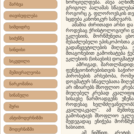
ხორციელდება. ასეა აღნიშნ
მარხვა
გრიგოლ პალამას სწავლებაშ
როგორც გ. ფლოროვსკის თეო
თავისუფლება
სცდება კანონიკურ საზღვარს.
ამაშია ძირითადი არსი და მ
სიმდიდრე
როდესაც ქრისტოლოგიური დ
ეკლესიის, მორწმუნეთა ცხ
სიძუნწე
შესაძლებელი ეპისკოპოსთა კ
გადაწყვეტილების მიღება.
სინდისი
შთაგონებით გამოიხატება ჭ
ეკლესიის (სისავსის) დოგმატუ
სიკვდილი
ამრიგად, მართლმადიდებ
ფუნქციონირებისთვის საჭი
მემთვრალეობა
პირობების არსებობა, რომ
დოგმატურ სწავლებათა მიღები
ნარკომანია
არ იზიარებს მსოფლიო კრებ
მიუღებელ კრებად კვალიფი
სინანული
სისავსე წარმოადგენს უზენ
როდესაც ხელმძღვანელობს
შური
კვალდაკვალ". ამ შემთხ
გამოხატავს მსოფლიო ეკლეს
ანტიმოდერნიზმი
შედეგადაც ენიჭება მორწმ
ხასიათი.
მოდერნიზმი
ამ ნიშნით, კრეტის კრ