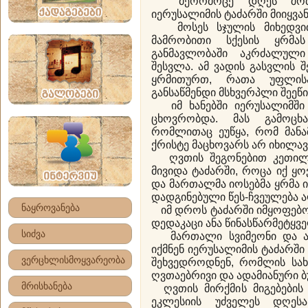
მეორმოცე დღეს შობით
იერუსალიმის ტაძარში მიიყვან
მოსეს სჯულის მიხედვით
მამრობითი სქესის ყრმ
განმავლობაში აკრძალულ
შესვლა. ამ ვადის გასვლის 
ყრმითურთ, რათა უფლის
განსაწმენდი მსხვერპლი შეეწი
იმ ხანებში იერუსალიმში 
ცხოვრობდა. მას გამოცხ
რომლითაც ეუწყა, რომ მანა
ქრისტე მაცხოვარს არ იხილა
ღვთის შეგონებით კეთილმ
მივიდა ტაძარში, როცა იქ 
და მართალმა იოსებმა ყრმა ი
დადგინებული წეს-ჩვეულება 
ნაყროვანება
იმ დროს ტაძარში იმყოფებო
დედაკაცი ანა წინასწარმეტყვ
სიძვა
მართალი სვიმეონი და ან
იქმნენ იერუსალიმის ტაძარშ
ვერცხლისმოყვარეობა
შეხვედროდნენ, რომლის სახ
ღვთაებრივი და ადამიანური ბუ
მრისხანება
ღვთის მირქმის მიგებების
ეკლესიის უძველეს დღესა