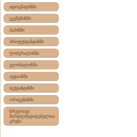
ადოგმატიზმი
ეკუმენიზმი
პაპიზმი
პროტესტანტიზმი
ლიბერალიზმი
გლობალიზმი
იუდაიზმი
სექტანტიზმი
ორიგენიზმი
სრულიად
მართლმადიდებელთა
კრება