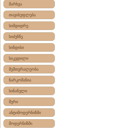
მარხვა
თავისუფლება
სიმდიდრე
სიძუნწე
სინდისი
სიკვდილი
მემთვრალეობა
ნარკომანია
სინანული
შური
ანტიმოდერნიზმი
მოდერნიზმი