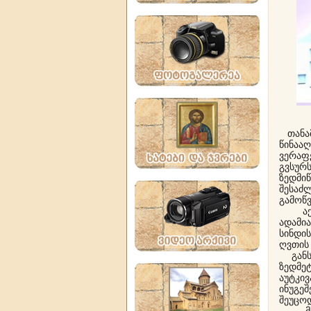
თანამ
წინაა
ვერაფ
გვსურ
ზედმი
შესა
გამოწვ
აქვე 
ადამი
სინდი
ღვთის 
განსხ
ზედმე
აუტკივ
ინუგე
შეუცოდ