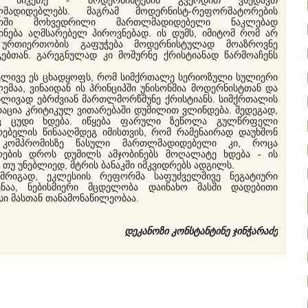
ც სიკეთე - მოდერნისტების გვერდით ვხედავთ
მადიდებლებს. მაგრამ მოდერნისტ-რეფორმატორების
მოში მოხვედრილი მართლმადიდებელი ნაკლებად
ინება აღმსარებელ პიროვნებად. ის დუმს, იმიტომ რომ არ
ურთიერთობის გაფუჭება მოდერნისტულად მოაზროვნე
ებთან. გარეგნულად კი მოშურნე ქრისტიანად წარმოაჩენს
ივე ეს ცხადყოფს, რომ სიმქრთალე სერიოზული სულიერი
ემაა, ვინაიდან ის პრინციპში უნისონშია მოდერნისტთან და
ლივად ებრძვიან მართლმორწმუნე ქრისტიანს. სიმქრთალის
აცია კრიტიკულ ვითარებაში დუმილით ვლინდება. შედეგად,
ც ცუდი ხდება. იწყება ფარული ზეწოლა გულწრფელი
რებელის წინააღმდეგ იმისთვის, რომ რამენაირად დაუხშონ
 კომპრომისზე წასული მართლმადიდებელი კი, როცა
ოების დროს დუმილს ამჯობინებს მოღალატე ხდება - ის
 თუ უნებლიედ, მტრის ბანაკში იმკვიდრებს ადგილს.
გად, ეკლესიის რეფორმა საფუძველშივე ნეგატიური
ნაა, ნებისმიერი მცდელობა დაინახო მასში დადებითი
სი მასთან თანამონაწილეობაა.
დეკანოზი კონსტანტინე ჯინჭარაძე