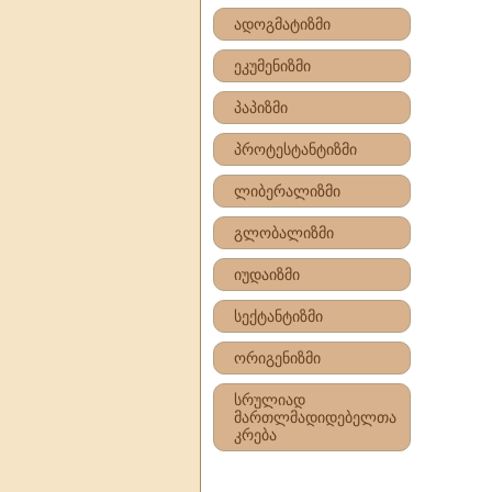
ადოგმატიზმი
ეკუმენიზმი
პაპიზმი
პროტესტანტიზმი
ლიბერალიზმი
გლობალიზმი
იუდაიზმი
სექტანტიზმი
ორიგენიზმი
სრულიად
მართლმადიდებელთა
კრება