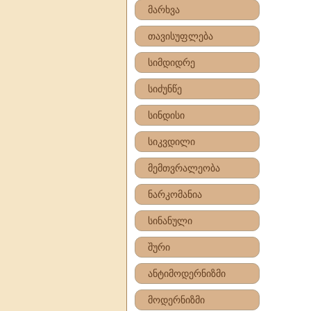
მარხვა
თავისუფლება
სიმდიდრე
სიძუნწე
სინდისი
სიკვდილი
მემთვრალეობა
ნარკომანია
სინანული
შური
ანტიმოდერნიზმი
მოდერნიზმი