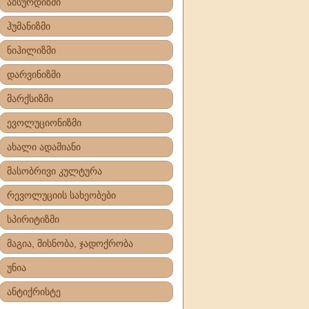
აბსურდიზმი
ჰუმანიზმი
ნიჰილიზმი
დარვინიზმი
მარქსიზმი
ევოლუციონიზმი
ახალი ადამიანი
მასობრივი კულტურა
რევოლუციის სახეობები
სპირიტიზმი
მაგია, მისნობა, ჯადოქრობა
უნია
ანტიქრისტე