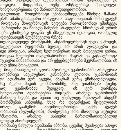
სი შეხედულება მექანიკურად როდი ყალიბდება, ეს
ლოგიური მიდგომაა, თუმც ოსტატურად შენიღბული
სინდისიერებითა და მართლმადიდებლობით.
ითად, მოდერნისტი ეწინააღმდეგება წმინდა მამათა
ბას. ამაში გასაკვირი არაფერია. საფრთხესთან მაშინ გვაქვს
, როდესაც მოდერნისტის ხედვები რაღაცნაირად ემთხვევა
 წერილისა და წმინდა მამების სწავლებას. სწორედ ამ დროს
თებს ფხიზლად ყოფნა. ეს მზაკვრული მეთოდია, რომელიც
დოებისთვის შეუმჩნეველი რჩება.
მადიდებელ ქრისტიანს, ანტიმოდერნისტს უნდა ესმოდეს,
საეკლესიო რეფორმა სულაც არ არის ლოგიკური და
რივი პროცესი, არამედ ხელოვნურად თავს მოხვეული ჭირია.
ტროფაა სულიერი თვალსაზრისით, მაგრამ ეს კატასტროფა
ციური შინაარსისაა და არ ექვემდებარება მკურნალობას. ის
ოდ უნდა მოიკვეთო.
 მოდერნისტულ-რეფორმატორულ უკანონობაში არაფერია
თლებრივი საეკლესიო კანონების კუთხით. უკანონობას
ლი ადამიანი ვერ ეგუება, მაგრამ ვერც ეწინააღმდეგება,
მაც ბევრი მიდის კომპრომისზე, ანუ ეთანხმება (თუნდ
ურად) უკანონობას. შედეგად, ის ვერ დარჩება
სინდისიერი ადამიანების რიცხვში, არამედ უკანონობის
ონაწილე ხდება და ნებით თუ უნებლიედ ზეწოლას ახდენს
მორწმუნის სინდისზე. სხვა რა დავარქვათ მცდელობას
ნაირად გააჩუმონ ანტიმოდერნისტი. საქმე გვაქვს
ობასთან (ბულინგთან), რომელსაც არა მხოლოდ აქტიური
რმატორი, არამედ პასიური მართლმადიდებელიც
ლივად ახორციელებს.
ომისზე წასული ადამიანი ამბობს: ცუდშიც შეიძლება იპოვო