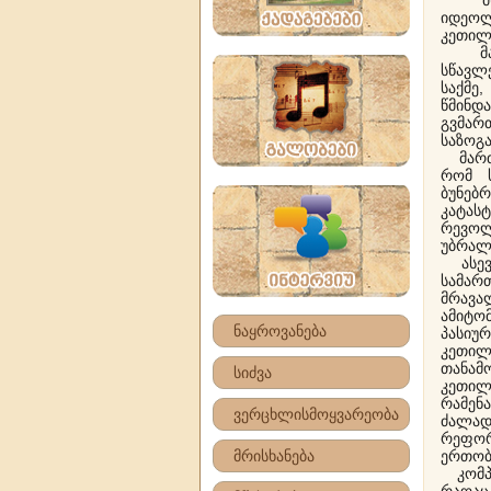
მსგავ
იდეო
კეთილ
მაგალ
სწავლე
საქმე
წმინდა
გვმარ
საზოგა
მართლ
რომ 
ბუნებ
კატას
რევოლუ
უბრალ
ასევე
სამარ
მრავა
ამიტო
ნაყროვანება
პასი
კეთილ
თანამ
სიძვა
კეთილ
რამე
ვერცხლისმოყვარეობა
ძალად
რეფო
მრისხანება
ერთობ
კომპრ