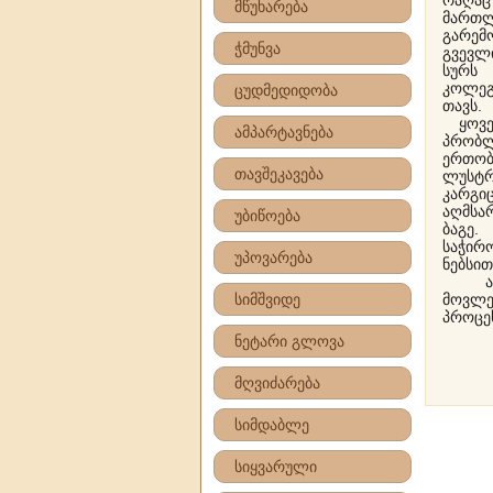
რაღა
მწუხარება
მართლ
გარე
ჭმუნვა
გვევლ
სურს 
კოლეგ
ცუდმედიდობა
თავს.
ყოველ
ამპარტავნება
პრობლ
ერთობ
თავშეკავება
ლუსტრ
კარგი
აღმსა
უბიწოება
ბაგე.
საჭირ
უპოვარება
ნებსით
ამრი
სიმშვიდე
მოვლე
პროცე
ნეტარი გლოვა
მღვიძარება
სიმდაბლე
სიყვარული