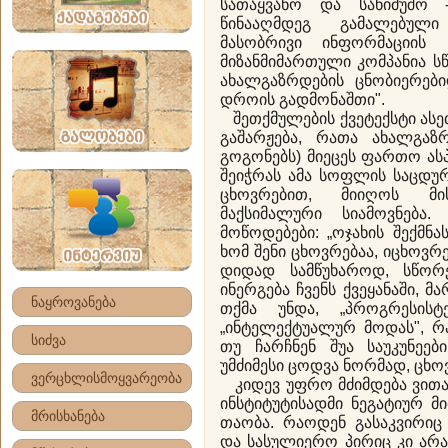
სათაყვანო და სანიმუშო 
წინააღმდეგ გამალებულ
მასობრივი ინფორმაციის ს
მიზანმიმართული კომპანია ს
ახალგაზრდების ცნობიერებ
დროის გადმონაშთი".
შეთქმულების ქვეტექსტი ასე
გაშარჟება, რათა ახალგაზ
გოგონებს) მიეცეს ფართო ას
შეიჭრას ამა სოფლის საცდურ
ცხოვრებით, მიიღოს მი
მაქსიმალური სიამოვნება
მოწოდებები: „ოჯახის შექმნა
ხომ შენი ცხოვრებაა, იცხოვრე
დიდად სამწუხაროდ, სწორ
ინერგება ჩვენს ქვეყანაში,
ნაყროვანება
თქმა უნდა, „პროგრესისტ
„ინტელექტუალურ მოდას", რა
სიძვა
თუ ჩარჩნენ შუა საუკუნეები
უმძიმესი ცოდვა ნორმად, ცხო
ვერცხლისმოყვარეობა
კიდევ უფრო მძიმდება ვითა
ინსტიტუტისადმი ნეგატიურ მ
მრისხანება
თაობა. რაოდენ გასაკვირი
და სასულიერო პირიც კი არ