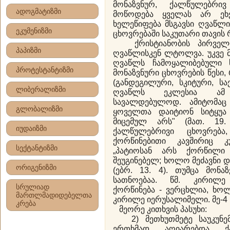
მონაზვნურ, ქალწულებრი
ადოგმატიზმი
მოწოდება ყველას არ ეხ
ხელეწიფება მსგავსი ღვაწლი
ეკუმენიზმი
ცხოვრებაში საკუთარი თავის 
ქრისტიანობის პირველივე
პაპიზმი
ღვაწლისკენ ლტოლვა. უკვე მე
ღვაწლს ჩამოყალიბებული ხ
პროტესტანტიზმი
მონაზვნური ცხოვრების წესი,
(განდეგილური, სკიტური, ს
ლიბერალიზმი
ღვაწლს ეკლესია ამ 
სავალდებულოდ. ამიტომაც 
გლობალიზმი
ყოველთა დაიტიონ სიტყუა
მიცემულ არს" (მათ. 19
იუდაიზმი
ქალწულებრივი ცხოვრება
ქორწინებითი კავშირიც 
სექტანტიზმი
„პატიოსან არს ქორწილ
შეუგინებელ; ხოლო მეძავნი დ
ორიგენიზმი
(ებრ. 13. 4). თუმცა მონ
სათნოებაა. წმ. კირილე
სრულიად
ქორწინება - ვერცხლია, ხო
მართლმადიდებელთა
კირილე იერუსალიმელი. მე-4 ს
კრება
მეორე კითხვის პასუხი:
2) მეთხუთმეტე საუკუნემ
ერთხმად აღიარებდა ქა