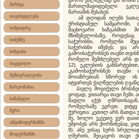
დროს ქალწულად და შობის შ
მარხვა
მართლმადიდებელი ეკლ
მარიამის შესახებ.
თავისუფლება
ამ დღიდან იღებს სათავ
ქრისტიანულ სამყაროში. 
სიმდიდრე
მაცხოვარი ხაზგასმით მ
მნიშვნელობაზე, როდესაც 
სიძუნწე
საჭურისნი, რომელნი მუ
საჭურისნი იშვნეს; და ა
სინდისი
გამოისაჭურისნეს თავნი თვის
რომელი შემძლებელ არს დატ
სიკვდილი
12). ეკლესიის განმარტებით
„გამოისაჭურისნეს თავნი 
მემთვრალეობა
მოიაზრებიან სწორედ ის
იტვირთეს ქალწულების ღვაწ
ნარკომანია
პავლე მოციქული ბრძანებს:
ყოფად, ვითარცა თავი ჩემი. 
სინანული
მადლი აქუს ღმრთისაგა
რომელსამე ეგრეთ. ვიტყ
შური
ქურივთა: კეთილ არს მათდა უ
მე, ხოლო უკუეთუ ვერ დაით
ანტიმოდერნიზმი
უმჯობეს არს ქორწინებაჲ, ვიდ
9). ანუ ვისაც სურს სრულია
მოდერნიზმი
ღმერთს, შეიკავოს თავი ქ