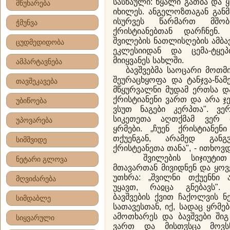
სასწაული: წყალი გათბა და 
მწუხარება
იხილეს. ანგელოზთაგან განმ
ისურვეს წარმართ მშო
ჭმუნვა
ქრისტიანებთან დარჩნენ.
შვილების ნათლისღების ამბავ
ცუდმედიდობა
ეკლესიიდან და ცემა-ტყე
მიიყვანეს სახლში.
ამპარტავნება
ბავშვებმა საოცარი მოთმი
შეურაცხყოფა და ტანჯვა-წამ
თავშეკავება
მწყურვალნი მუდამ ერთსა და
ქრისტიანენი ვართ და არა ჯ
უბიწოება
ვსუთ ნაგები კერპთა". ვე
სიკეთეთა აღთქმამ ვერ 
უპოვარება
ყრმები. „ჩუენ ქრისტიანე
თქუენგან, არამედ გან
სიმშვიდე
ქრისტეანეთა თანა", - ითხოვდ
შვილების სიჯიუტით გ
ნეტარი გლოვა
მთავართან მივიდნენ და ყოვ
უთხრა: „შვილნი თქუენნი ა
მღვიძარება
უყავთ, რაჲცა გნებავს".
ბავშვების ქვით ჩაქოლვის ნ
სიმდაბლე
სათავესთან, იქ, სადაც ყრმ
ამოთხარეს და ბავშვები შიგ 
სიყვარული
ვართ და მისთჳსცა მოვს