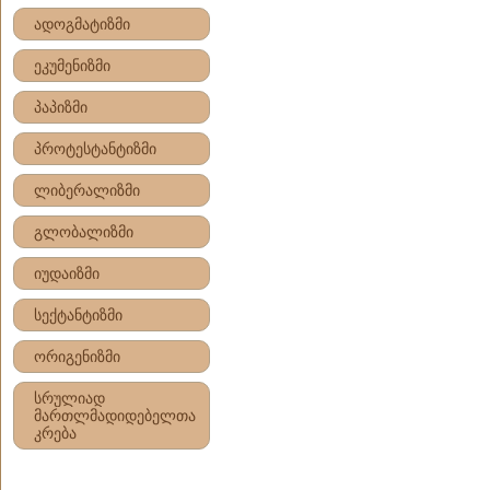
ადოგმატიზმი
ეკუმენიზმი
პაპიზმი
პროტესტანტიზმი
ლიბერალიზმი
გლობალიზმი
იუდაიზმი
სექტანტიზმი
ორიგენიზმი
სრულიად
მართლმადიდებელთა
კრება