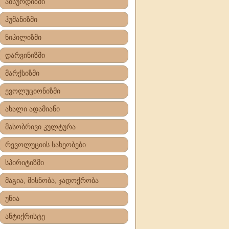
აბსურდიზმი
ჰუმანიზმი
ნიჰილიზმი
დარვინიზმი
მარქსიზმი
ევოლუციონიზმი
ახალი ადამიანი
მასობრივი კულტურა
რევოლუციის სახეობები
სპირიტიზმი
მაგია, მისნობა, ჯადოქრობა
უნია
ანტიქრისტე