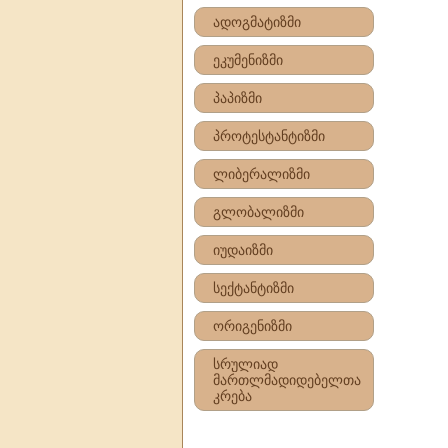
ადოგმატიზმი
ეკუმენიზმი
პაპიზმი
პროტესტანტიზმი
ლიბერალიზმი
გლობალიზმი
იუდაიზმი
სექტანტიზმი
ორიგენიზმი
სრულიად
მართლმადიდებელთა
კრება