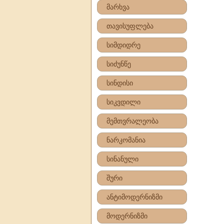
მარხვა
თავისუფლება
სიმდიდრე
სიძუნწე
სინდისი
სიკვდილი
მემთვრალეობა
ნარკომანია
სინანული
შური
ანტიმოდერნიზმი
მოდერნიზმი