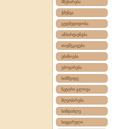
მწუხარება
ჭმუნვა
ცუდმედიდობა
ამპარტავნება
თავშეკავება
უბიწოება
უპოვარება
სიმშვიდე
ნეტარი გლოვა
მღვიძარება
სიმდაბლე
სიყვარული