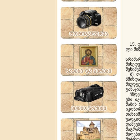
15. დ
ლი მი
ა) 
არამა
მიხედ
შენიშვ
ბ) თი
წმინდა
მიუდგ
განსჯი
ჩნდებ
ება ა
მაშინ
იკონო
თანახ
უადგი
დაშვე
მაგრამ
მიღები
მიტრო