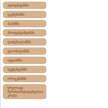
ადოგმატიზმი
ეკუმენიზმი
პაპიზმი
პროტესტანტიზმი
ლიბერალიზმი
გლობალიზმი
იუდაიზმი
სექტანტიზმი
ორიგენიზმი
სრულიად
მართლმადიდებელთა
კრება