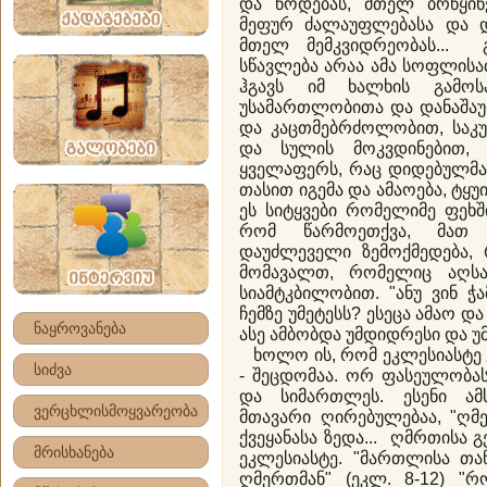
და წოდებას, მთელ ბრწყინ
მეფურ ძალაუფლე­ბასა და დ
მთელ მემკვიდრეობას... 
სწავლება არაა ამა სოფლისათ
ჰგავს იმ ხალხის გამოს
უსამართლობითა და დანაშა
და კაცთმებრძოლობით, საკუ
და სულის მოკვდინებით, 
ყველაფერს, რაც დიდებულმა
თასით იგემა და ამაოება, ტყ
ეს სიტყვები რომელიმე ფე
რომ წარმოეთქვა, მათ 
დაუძლეველი ზემოქმედება, 
მომავალთ, რომელიც აღსა
სიამტკბილობით. "ანუ ვინ ჭა
ჩემზე უმეტესს? ესეცა ამაო და
ნაყროვანება
ასე ამბობდა უმდიდრესი და უ
ხოლო ის, რომ ეკლესიასტე 
სიძვა
- შეცდომაა. ორ ფასეულობა
და სიმართლეს. ესენი ამ
ვერცხლისმოყვარეობა
მთავარი ღირებულებაა, "ღმ
ქვეყანასა ზედა... ღმრთისა გ
მრისხანება
ეკლესიასტე. "მართლისა თა
ღმერთმან" (ეკლ. 8-12) "რ