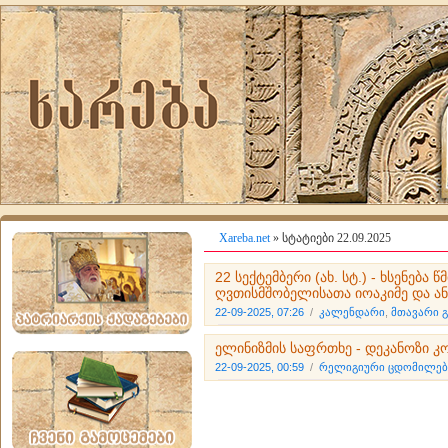
Xareba.net
» სტატიები 22.09.2025
22 სექტემბერი (ახ. სტ.) - ხსენებ
ღვთისმშობელისათა იოაკიმე და ან
22-09-2025, 07:26
/
კალენდარი
,
მთავარი 
ელინიზმის საფრთხე - დეკანოზი კო
22-09-2025, 00:59
/
რელიგიური ცდომილებ