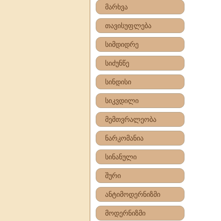
მარხვა
თავისუფლება
სიმდიდრე
სიძუნწე
სინდისი
სიკვდილი
მემთვრალეობა
ნარკომანია
სინანული
შური
ანტიმოდერნიზმი
მოდერნიზმი