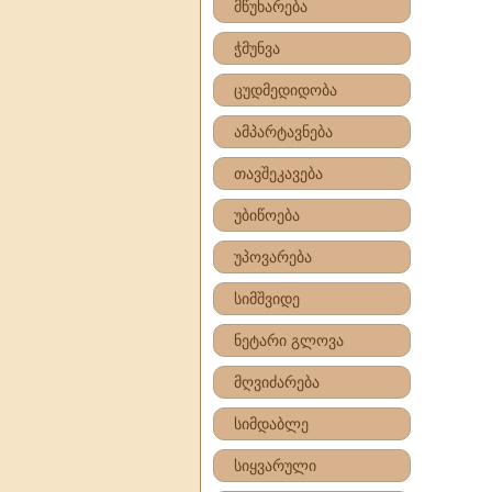
მწუხარება
ჭმუნვა
ცუდმედიდობა
ამპარტავნება
თავშეკავება
უბიწოება
უპოვარება
სიმშვიდე
ნეტარი გლოვა
მღვიძარება
სიმდაბლე
სიყვარული