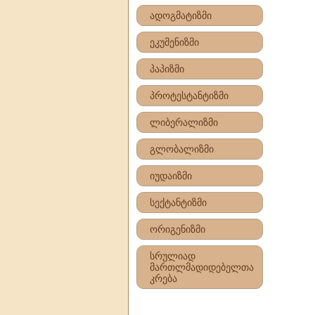
ადოგმატიზმი
ეკუმენიზმი
პაპიზმი
პროტესტანტიზმი
ლიბერალიზმი
გლობალიზმი
იუდაიზმი
სექტანტიზმი
ორიგენიზმი
სრულიად
მართლმადიდებელთა
კრება