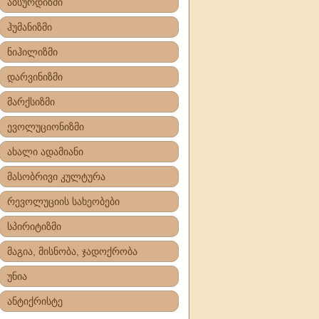
აბსურდიზმი
ჰუმანიზმი
ნიჰილიზმი
დარვინიზმი
მარქსიზმი
ევოლუციონიზმი
ახალი ადამიანი
მასობრივი კულტურა
რევოლუციის სახეობები
სპირიტიზმი
მაგია, მისნობა, ჯადოქრობა
უნია
ანტიქრისტე