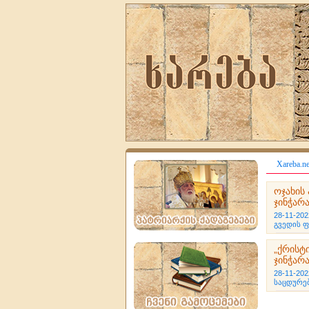
Xareba.ne
ოჯახის
ჯინჭარ
28-11-202
გვედის 
„ქრისტ
ჯინჭარ
28-11-202
საცდურე