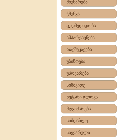
მწუხარება
ჭმუნვა
ცუდმედიდობა
ამპარტავნება
თავშეკავება
უბიწოება
უპოვარება
სიმშვიდე
ნეტარი გლოვა
მღვიძარება
სიმდაბლე
სიყვარული