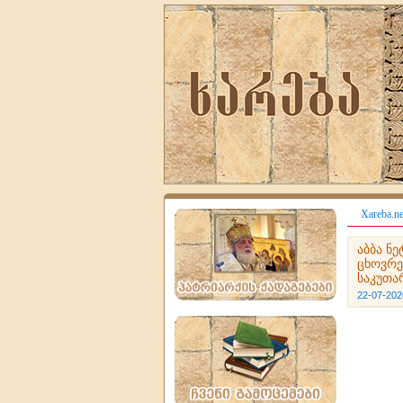
Xareba.ne
აბბა ნ
ცხოვრე
საკუთა
22-07-202