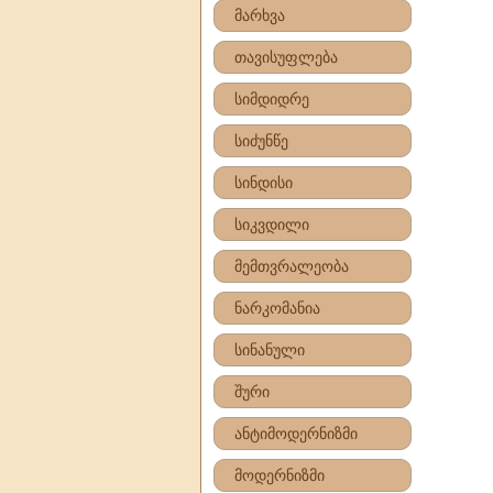
მარხვა
თავისუფლება
სიმდიდრე
სიძუნწე
სინდისი
სიკვდილი
მემთვრალეობა
ნარკომანია
სინანული
შური
ანტიმოდერნიზმი
მოდერნიზმი