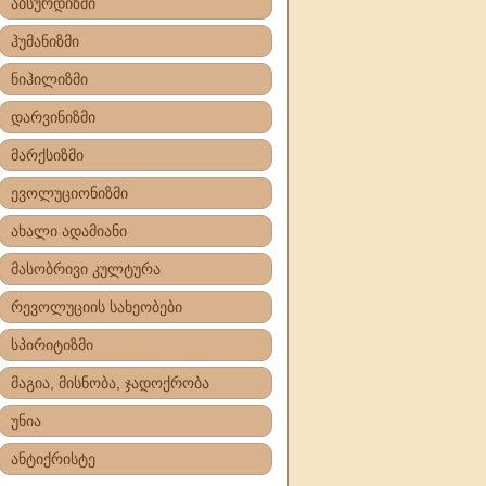
აბსურდიზმი
ჰუმანიზმი
ნიჰილიზმი
დარვინიზმი
მარქსიზმი
ევოლუციონიზმი
ახალი ადამიანი
მასობრივი კულტურა
რევოლუციის სახეობები
სპირიტიზმი
მაგია, მისნობა, ჯადოქრობა
უნია
ანტიქრისტე