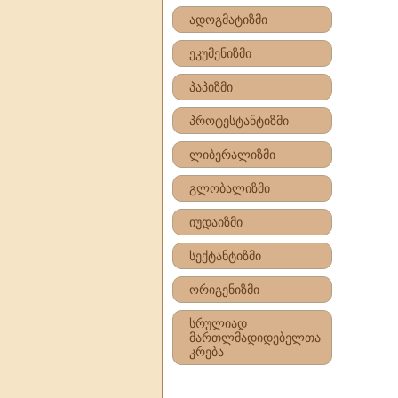
ადოგმატიზმი
ეკუმენიზმი
პაპიზმი
პროტესტანტიზმი
ლიბერალიზმი
გლობალიზმი
იუდაიზმი
სექტანტიზმი
ორიგენიზმი
სრულიად
მართლმადიდებელთა
კრება