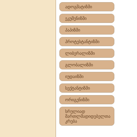
ადოგმატიზმი
ეკუმენიზმი
პაპიზმი
პროტესტანტიზმი
ლიბერალიზმი
გლობალიზმი
იუდაიზმი
სექტანტიზმი
ორიგენიზმი
სრულიად
მართლმადიდებელთა
კრება