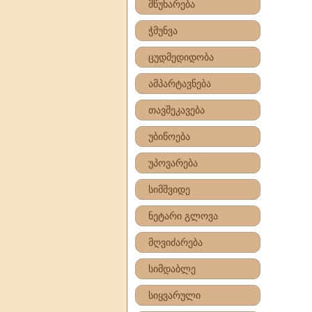
მწუხარება
ჭმუნვა
ცუდმედიდობა
ამპარტავნება
თავშეკავება
უბიწოება
უპოვარება
სიმშვიდე
ნეტარი გლოვა
მღვიძარება
სიმდაბლე
სიყვარული