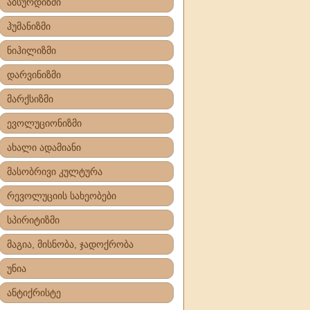
აბსურდიზმი
ჰუმანიზმი
ნიჰილიზმი
დარვინიზმი
მარქსიზმი
ევოლუციონიზმი
ახალი ადამიანი
მასობრივი კულტურა
რევოლუციის სახეობები
სპირიტიზმი
მაგია, მისნობა, ჯადოქრობა
უნია
ანტიქრისტე