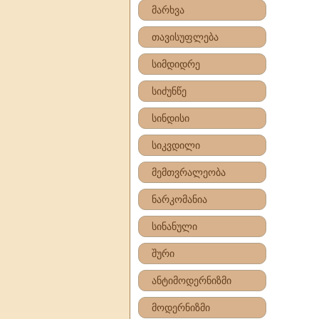
მარხვა
თავისუფლება
სიმდიდრე
სიძუნწე
სინდისი
სიკვდილი
მემთვრალეობა
ნარკომანია
სინანული
შური
ანტიმოდერნიზმი
მოდერნიზმი