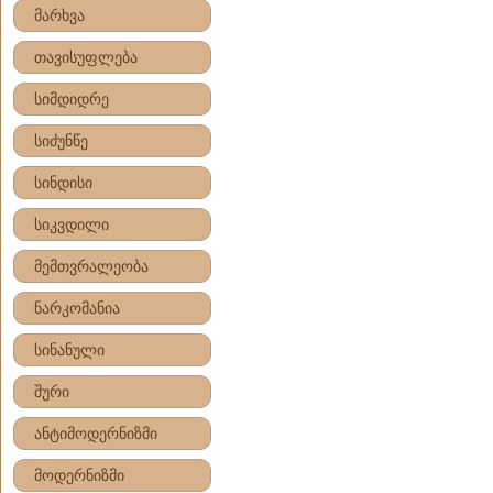
მარხვა
თავისუფლება
სიმდიდრე
სიძუნწე
სინდისი
სიკვდილი
მემთვრალეობა
ნარკომანია
სინანული
შური
ანტიმოდერნიზმი
მოდერნიზმი