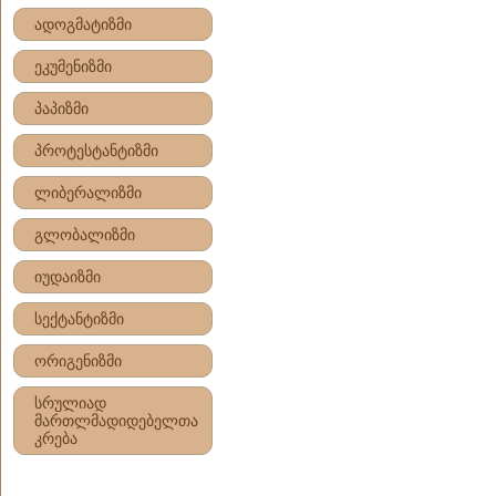
ადოგმატიზმი
ეკუმენიზმი
პაპიზმი
პროტესტანტიზმი
ლიბერალიზმი
გლობალიზმი
იუდაიზმი
სექტანტიზმი
ორიგენიზმი
სრულიად
მართლმადიდებელთა
კრება