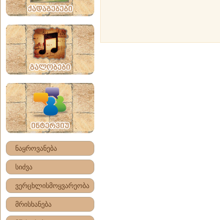
ნაყროვანება
სიძვა
ვერცხლისმოყვარეობა
მრისხანება