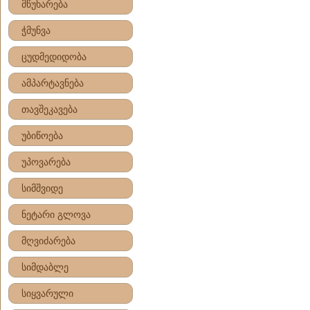
მწუხარება
ჭმუნვა
ცუდმედიდობა
ამპარტავნება
თავშეკავება
უბიწოება
უპოვარება
სიმშვიდე
ნეტარი გლოვა
მღვიძარება
სიმდაბლე
სიყვარული