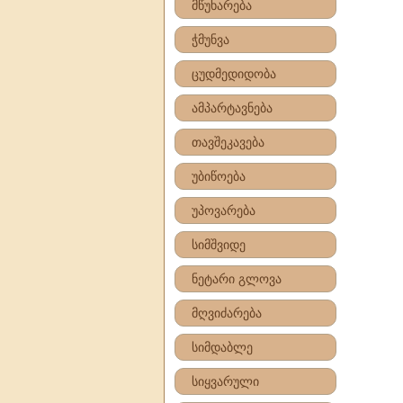
მწუხარება
ჭმუნვა
ცუდმედიდობა
ამპარტავნება
თავშეკავება
უბიწოება
უპოვარება
სიმშვიდე
ნეტარი გლოვა
მღვიძარება
სიმდაბლე
სიყვარული