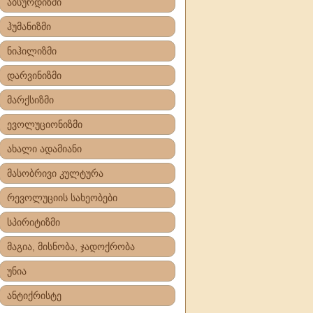
აბსურდიზმი
ჰუმანიზმი
ნიჰილიზმი
დარვინიზმი
მარქსიზმი
ევოლუციონიზმი
ახალი ადამიანი
მასობრივი კულტურა
რევოლუციის სახეობები
სპირიტიზმი
მაგია, მისნობა, ჯადოქრობა
უნია
ანტიქრისტე