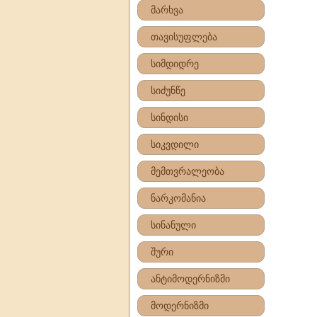
მარხვა
თავისუფლება
სიმდიდრე
სიძუნწე
სინდისი
სიკვდილი
მემთვრალეობა
ნარკომანია
სინანული
შური
ანტიმოდერნიზმი
მოდერნიზმი