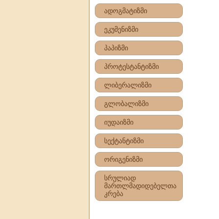
ადოგმატიზმი
ეკუმენიზმი
პაპიზმი
პროტესტანტიზმი
ლიბერალიზმი
გლობალიზმი
იუდაიზმი
სექტანტიზმი
ორიგენიზმი
სრულიად
მართლმადიდებელთა
კრება