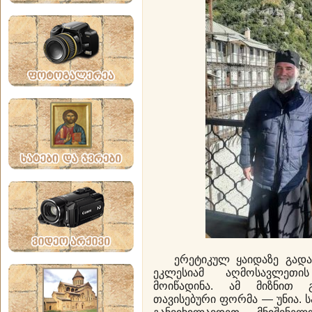
ერეტიკულ ყაიდაზე გადას
ეკლესიამ აღმოსავლეთი
მოიწადინა. ამ მიზნით გა
თავისებური ფორმა — უნია. ს