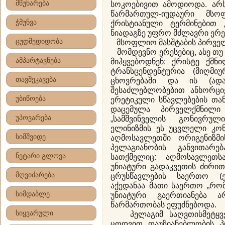
მწუხარება
სოკოებივით ამოდიოდა. არს
წარმართულ-იუდაური მსო
ჭმუნვა
ქრისტიანული ტერმინებით 
ნიადაგზე უფრო მძლავრი ერე
ცუდმედიდობა
მსოფლიო მასშტაბის პირვე
მომდევნო ერესებიც, ასე თუ
ამპარტავნება
მიჰყვებოდნენ: ქრისტე ქმ
ტრანსცენდენტურია (მიღმიუ
თავშეკავება
ცხოვრებაში და ის (ადამ
შესაძლებლობებით ანხორციე
უბიწოება
ერეტიკული სწავლებების თან
დაცემულა პირველქმნილი
უპოვარება
„სამშვინველის გონივრულ
ელინიზმის ეს უცვლელი კო
სიმშვიდე
აღმოსავლეთში ორიგენიზ
პელაგიანობის განვითარე
ნეტარი გლოვა
სათქმელიც: აღმოსავლეთ
უნიატური გადაკვეთის ძირი
მღვიძარება
ცრუსწავლების საერთო (ე
აქედანაა მათი საერთო „რომ
სიმდაბლე
უნიატური გაერთიანება ა
წარმართობას ეფუძნებოდა.
სიყვარული
პელაგიმ საღვთისმეტყვე
ცოდვით დაუზიანებლობის პ