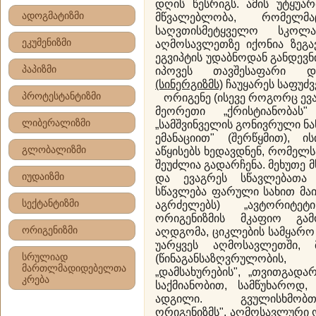
დღის წესრიგს. ამის უტყუა
ადოგმატიზმი
მწვალებლობა, რომელმ
საღვთისმეტყველო სკო
ეკუმენიზმი
აღმოსავლეთზე იქონია ზეგა
ეგვიპტის უდაბნოდან განდევნ
პაპიზმი
იპოვეს თავშესაფარი
(სინერგიზმს)
ჩაუყარეს საფუძვ
პროტესტანტიზმი
ორიგენე (ისევე როგორც ევა
მეორეთი „ქრისტიანობას"
ლიბერალიზმი
„სამშვინველის გონივრული ნ
ემანაციით" (შერწყმით), ი
გლობალიზმი
აწყისებს ხედავდნენ, რომე
შეუძლია გადარჩენა. მეხუთე
იუდაიზმი
და ევაგრეს სწავლებათა 
სწავლება ფარული სახით მა
სექტანტიზმი
აგრძელებს) „ავტორიტეტ
ორიგენიზმის მკაფიო გამ
ორიგენიზმი
აღდგომა, ციკლების სამყარო
უარყვეს აღმოსავლეთში, 
სრულიად
(წინაგანსაზღვრულობის,
მართლმადიდებელთა
„დამსახურების", „თვითგადარჩ
კრება
საქმიანობით, სამწუხაროდ,
ადგილი. გვულისხმობ
ორიგენიზმს". აღმოსავლური 