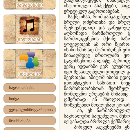
განვიხილავდეთ, მნიშვნე
ისტორიული ასპექტები, სა
ერეტიკულ გაერთიანებას.
საქმე ისაა, რომ განკაცებული
სრული ღმერთისა და სრული
შეურევნელად და განუყრე
აღმოჩნდა წარმართული (
წარმოდგენების მქონე საზო
ყოველთვის ამ ორი წყაროდ
ისინი ხშირად მტრობდნენ ერ
წინააღმდეგ ბრძოლაში ყო
(გავიხსენოთ პილატე, ჰეროდე
ვერც იუდაიზმი ვერ ეგუებო
იყო შესაძლებელი ცოდვილ კ
შეერთება. ამიტომ ისინი ცდ
გნოსტიკური ხასიათი მიე
ნაყროვანება
წარმართობასთან შეთხზულ 
მომდევნო ერესების მიზანიც
სიძვა
ღმერთად ან მხოლოდ კ
მოჩვენებით მოვლენად ეღიარ
ვერცხლისმოყვარეობა
აი, ეს წარმართულ-იუდ
საკრალური საფუძველი, შემო
მრისხანება
იქ გაჩაღდა ბრძოლა ჭეშმარიტ
პირველ საუკუნეებში
გნ