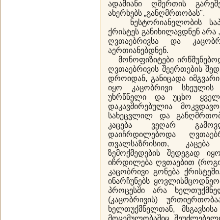
ადამიანი ღმერთის გარეშ
ახერხებს „განღმრთობას".
ნესტორიანელობის საპი
ქრისტეს განიხილავდნენ არა 
ღვთაებრივსა და კაცობრ
აერთიანებდნენ.
მონოფიზიტები ირწმუნებოდნ
ღვთაებრივის შეერთების შედე
დროიდან, განიცადა იმგვარ
იყო კაცობრივი სხეულის
უხრწნელი და უცხო ყველ
დაკავშირებულია მოკვდავ
სახეცვლილ და განღმრთო
კაცება ვეღარ გამო
დაიჩრდილებოდა ღვთაებ
თვალსაზრისით, კაცება
ზემოქმედების შედეგად იყო
იჩრდილება ღვთაებით (როგ
კაცობრივი გონება ქრისტეში
ინარჩუნებს ყოვლისმცოდნეო
პროცესში არა ხელთუქმნ
(კაცობრივის) ურთიერთობ
ხელთუქმნელთან, მსგავსისა
მოცემულობაშიც შეუძლებელ