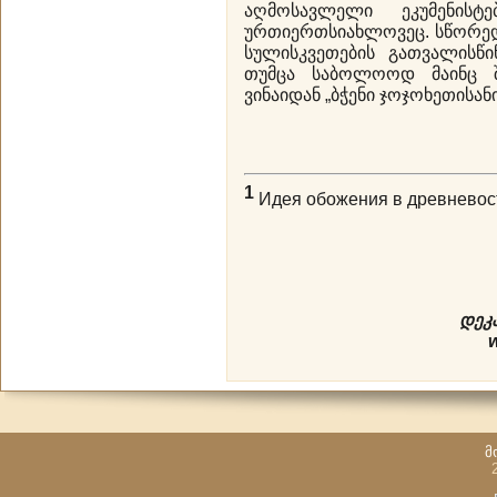
აღმოსავლელი ეკუმენისტ
ურთიერთსიახლოვეც. სწორედ
სულისკვეთების გათვალისწი
თუმცა საბოლოოდ მაინც შ
ვინაიდან „ბჭენი ჯოჯოხეთისან
1
Идея обожения в древневост
დეკ
მ