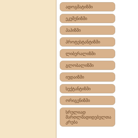
ადოგმატიზმი
ეკუმენიზმი
პაპიზმი
პროტესტანტიზმი
ლიბერალიზმი
გლობალიზმი
იუდაიზმი
სექტანტიზმი
ორიგენიზმი
სრულიად
მართლმადიდებელთა
კრება