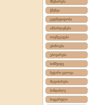
მწუხარება
ჭმუნვა
ცუდმედიდობა
ამპარტავნება
თავშეკავება
უბიწოება
უპოვარება
სიმშვიდე
ნეტარი გლოვა
მღვიძარება
სიმდაბლე
სიყვარული