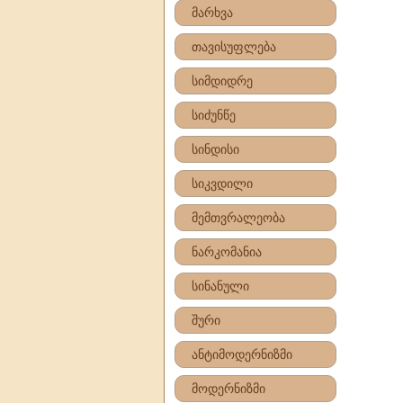
მარხვა
თავისუფლება
სიმდიდრე
სიძუნწე
სინდისი
სიკვდილი
მემთვრალეობა
ნარკომანია
სინანული
შური
ანტიმოდერნიზმი
მოდერნიზმი