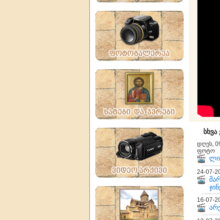
სხვა
დღეს, 0
ფოტო
ლი
24-07-2
მა
ჯინ
16-07-2
არქ