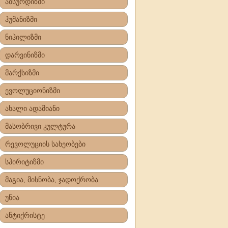
აბსურდიზმი
ჰუმანიზმი
ნიჰილიზმი
დარვინიზმი
მარქსიზმი
ევოლუციონიზმი
ახალი ადამიანი
მასობრივი კულტურა
რევოლუციის სახეობები
სპირიტიზმი
მაგია, მისნობა, ჯადოქრობა
უნია
ანტიქრისტე