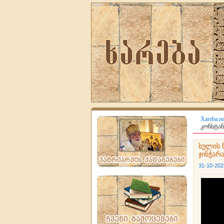
Xareba.ne
კონსტან
სულის 
ჯინჭარ
31-10-202