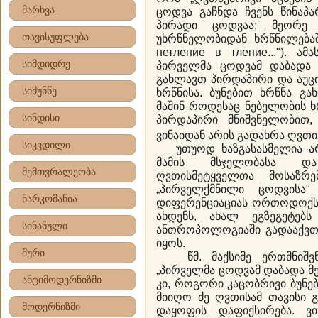
მარხვა
ცოდვა გაჩნდა ჩვენს წინაპა
პირადი ცოდვაა; მეორე 
თავისუფლება
უხრწნელობიდან ხრწნილებაში
нетление в тление..."). ა
სიმდიდრე
პირველმა ცოდვამ დაბადა 
გახლავთ პირდაპირი და აუც
სიძუნწე
ხრწნისა. ბუნებით ხრწნა გ
მაშინ როდესაც ნებელობის ხ
სინდისი
პირდაპირი მნიშვნელობით, 
ვინაიდან არის გადახრა ღვთის
სიკვდილი
უთუოდ ხაზგასასმელია არს
მამის მსჯელობასა დ
მემთვრალეობა
ღვთისმეტყველთა მოსაზრე
„პირველქმნილი ცოდვისა" 
ნარკომანია
დიფერენციაციას ორთოდოქს
ახდენს, ახალ ეგზეგეტებ
სინანული
ანთროპოლოგიაში გადააქვთ,
იყოს.
შური
წმ. მაქსიმე ერთმნიშვნ
„პირველმა ცოდვამ დაბადა მე
ანტიმოდერნიზმი
კი, როგორი კაცობრივი ბუნე
მიიღო ძე ღვთისამ თავისი გ
მოდერნიზმი
დაყოფის დაფიქსირება. ვი