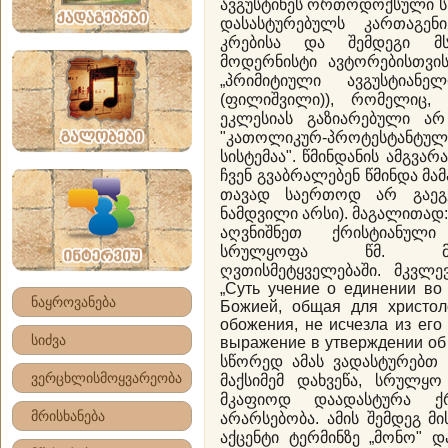
ავგუსტინეს ორთოდოქსული სწა
დასასტურებულს კართაგენ
კრებისა და შემდეგი მ
მოდერნისტი ავტორებისთვის,
„პრიმიტიული ავგუსტიანე
(ფილიშვილი)), რომელიც,
ეკლესიას გაზიარებული არ
"კათოლიკურ-პროტესტანტუ
სისტემაა". წმინდანის ამგვა
ჩვენ გვაბრალებენ წმინდა მა
თავად საერთოდ არ გაეგ
ნამდვილი არსი). მაგალითად
აღვნიშნეთ ქრისტიანული
სრულყოფა წმ. მაქ
ღვთისმეტყველებაში. მკვლე
„Суть учение о единении во
ნაყროვანება
Божией, общая для христол
обожения, не исчезла из его
სიძვა
выражение в утверждении об 
სწორედ ამას ვადასტურებთ ჩ
ვერცხლისმოყვარეობა
მაქსიმემ დახვეწა, სრულყო
მკაფიოდ დაადასტურა ქრ
მრისხანება
არარსებობა. ამის შემდეგ მ
აქცენტი ტერმინზე „მონო" დ