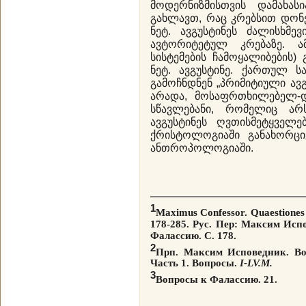
მოდერნიზმისთვის დამახას
გახლავთ, რაც კრებსით დონ
ნეტ. ავგუსტინეს ძალისხმე
ავტორიტეტულ კრებაზე. 
სისტემების ჩამოყალიბების)
ნეტ. ავგუსტინე. ქართულ ს
გამოჩნდნენ „პრიმიტიული ავ
არადა, მოსაფრთხილებელ-და
სწავლებანი, რომელიც არ
ავგუსტინეს ღვთისმეტყველე
ქრისტოლოგიაში განახორც
ანთროპოლოგიაში.
1
Maximus Confessor. Quaestiones
178-285.
Рус. Пер: Максим Исп
Фалассию. С. 178.
2
Прп. Максим Исповедник. Во
Часть 1. Вопросы.
I-LV.M.
3
Вопросы к Фалассию. 21.