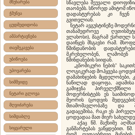
მწუხარება
სწავლება შეუვალი დიოფიზი
თაობებს. სწორედ ამიტომ იწო
ჭმუნვა
დადასტურებას კი ჩვენ 
გვითვლიან.
ცუდმედიდობა
ნეტარ ავგუსტინეზე მოდერნი
თანამედროვე ღვთისმეტყ
ამპარტავნება
ვლახოსი), მაგრამ ქართულ 
დაიწყეს მსგავსი რამ. მსო
თავშეკავება
წმინდანობის დადასტურებ
მკრეხელობენ, ლამობენ
უბიწოება
წმინდანების სიიდან.
„გნომიკური ნების" საკითხ
უპოვარება
ლოგიკურად მოჰყვება ცოდვის
დამახინჯების მცდელობები,
სიმშვიდე
ნაწილად დაყოფა, ადამის
გამიჯვნა პირველქმნილი
ნეტარი გლოვა
მოდერნისტებს ეს საიმისო
მეორის (ცოდვის შედეგები
მღვიძარება
შთამომავლობაზე და შ
გადაცემისა, რაკი ეს პირვე
სიმდაბლე
ცოდვადაა მათ მიერ სახელდე
აქაც წმ. მაქსიმე აღმსა
სიყვარული
განმარტებას ვაწყდებით. წმ
რომ „ღვთაებრივი მცნები