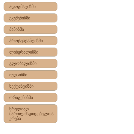
ადოგმატიზმი
ეკუმენიზმი
პაპიზმი
პროტესტანტიზმი
ლიბერალიზმი
გლობალიზმი
იუდაიზმი
სექტანტიზმი
ორიგენიზმი
სრულიად
მართლმადიდებელთა
კრება