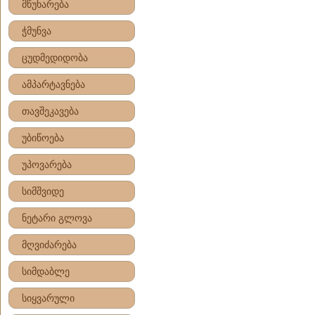
მწუხარება
ჭმუნვა
ცუდმედიდობა
ამპარტავნება
თავშეკავება
უბიწოება
უპოვარება
სიმშვიდე
ნეტარი გლოვა
მღვიძარება
სიმდაბლე
სიყვარული