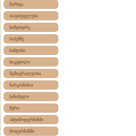
მარხვა
თავისუფლება
სიმდიდრე
სიძუნწე
სინდისი
სიკვდილი
მემთვრალეობა
ნარკომანია
სინანული
შური
ანტიმოდერნიზმი
მოდერნიზმი