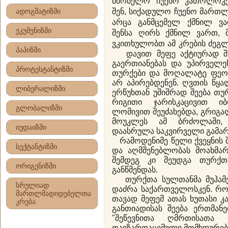
მშობელო ჩუენო კათოლოკე
ადოგმატიზმი
შენ, სიქადულო ჩუენო მარ
არცა განმცემელ ქმნილ ვარ
ეკუმენიზმი
შენსა ღირს ქმნილ ვართ, მ
ვკითხულობთ ამ კრების ძეგლ
პაპიზმი
დავით მეფე აქტიურად შ
გაერთიანებას და უპირველე
პროტესტანტიზმი
თურქები და მოღალატე ფეო
არ აპირებდენენ. ღვთის წყ
ლიბერალიზმი
ერწუხთან უშიშრად შეება თუ
რიგითი ჯარისკაცივით ი
გლობალიზმი
ლომივით შეუძახებდა, გრიგა
მოუკლეს ამ ბრძოლაში, 
იუდაიზმი
დაასრულა საკვირველი გამარ
რამოდენიმე წელი ქვეყნის 
სექტანტიზმი
და აღმშენებლობას მოახმარ
შემდეგ კი შეუდგა თურქ
ორიგენიზმი
განწმენდას.
თურქთა სულთანმა მუჰამედ
სრულიად
დაძრა საქართველოსკენ. რო
მართლმადიდებელთა
თავად მეფემ ათას ხუთასი კ
კრება
განთიადისას შეება ერთმან
"შეწევნითა ღმრთისათა 
თავზარდაცემული მომხდურები 