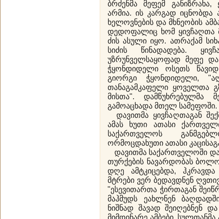
ბრძენმა მეფემ განიზრახა, 
არმია. ის კარგად იცნობდა 
ხელოვნების და მხნეობის ამბ
დედოფალიც ხომ ყივჩაღთა მ
ძის ასული იყო. ათრაქამ ს
სიძის წინადადება. ყივ
უზრუნველსაყოფად მეფე და
ჭყონდიდელი ოსეთს წავიდ
გიორგი ჭყონდიდელი, "ა
თანაგამკაფელი ყოველთა გ
მისთა". დამწუხრებულმა
გამოაცხადა მთელ სამეფოში.
დავითმა ყივჩაღთაგან შექმ
ამას ხუთი ათასი ქართველ
საქართველოს განმგებ
ორმოცდახუთი ათასი კაცისაგა
დავითმა საქართველოში და
თურქების ნავარდობას ბოლო
დღე ამტკიცებდა, ჰკრავდა
მტრები ვერ ბედავდნენ ღვთი
"ესევითართა ჭირთაგან შეიწ
მაჰმუდს ეახლნენ ბაღდადშ
ნიშნად შავად შეიღებნენ და 
მიმდინარე ამბები. სულთანმა