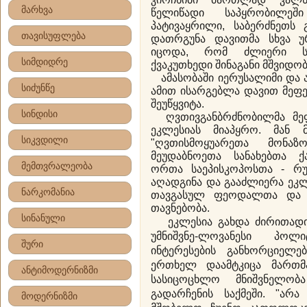
მარხვა
წელიწადი საპყრობილეშ
პატივაყრილი, საბერძნეთს გ
თავისუფლება
დათრგუნა დავითმა სხვა უ
იცოდა, რომ ძლიერი სა
სიმდიდრე
ქვაკუთხედი შინაგანი მშვიდო
ამასობაში იერუსალიმი და ა
სიძუნწე
ამით ისარგებლა დავით მეფე
შეუწყვიტა.
სინდისი
ღვთივგანბრძნობილმა მეფ
ეკლესიას მიაპყრო. მან 
სიკვდილი
"ღვთისმოყუარეთა მონა
მეუდაბნოეთა სანახებთა 
მემთვრალეობა
ორთა საეპისკოპოსთა - რუი
აღადგინა და გააძლიერა ეკლ
ნარკომანია
თავგასულ ფეოდალთა და 
თავნებობა.
სინანული
ეკლესია გახდა ძირითადი
უმნიშვნე-ლოვანესი პო
შური
ინტერესების განხორციელებ
ერთხელ დაამტკიცა მართმ
ანტიმოდერნიზმი
სასიცოცხლო მნიშვნელობ
გადარჩენის საქმეში. "არა
მოდერნიზმი