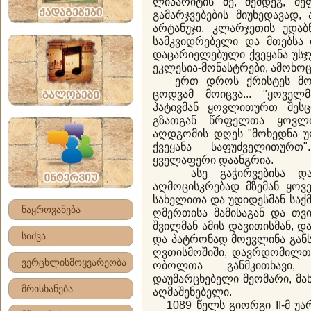
ლიპარიტის ძე, შემდეგ, მე
გამარჯვებების მიუხედავად,
არტანუჯი, კლარჯეთის უდაბ
სამკვიდრებელი და მთებსა 
დაცარიელებული ქვეყანა უსჯ
ეკლესია-მონასტრები, ამოხო
ერთ დროს ქრისტეს მოყვ
ცოდვამ მოიცვა... "ყოველ
პატივმან ყოვლითურთ შეს
გზათგან წრფელთა ყოვლის
აღდგომის დღეს "მოხედნა უ
ქვეყანა საფუძველითურთ"
ყველაფერი დაანგრია.
ასე გაჭირვებისა და უ
აღმოცისკრებად მზემან ყოვ
სახელითა და უდიდესმან საქ
ნაყროვანება
ღმერთისა მამისაგან და თვ
შვილმან ამის დავითისმან, 
სიძვა
და პატრონად მოევლინა გან
ღვთისმოშიში, დავრდომილთა
ვერცხლისმოყვარეობა
ობოლთა განმკითხავი, 
დაუმარცხებელი მეომარი, მახ
მრისხანება
აღმაშენებელი.
1089 წელს გიორგი II-მ უარ