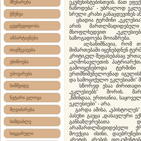
მწუხარება
ეკუმენისტებისთვის. მათ ეფე
ჩაწოდება" - უბრალოდ ეკლე
ჭმუნვა
სრული კრახი განაცდევინეს ან
ცხადია ტერმინი „ეკლესია",
ცუდმედიდობა
არის მართლმადიდებელი 
მსოფლხედვით „ეკლესიე
ამპარტავნება
საზოგადოება მოიაზრება.
აღსანიშნავია, რომ თუკ
თავშეკავება
მიმართებაში იყენებდნენ ტერმი
კრიტიკულ შეფასებასაც ურთა
უბიწოება
„აღმოსავლეთის პატრიარქთ
გამოიყენებოდა ტერმინი
უპოვარება
ერთმნიშვნელოვნად იგულის
და სამოციქულო ეკლესიაში" მ
სიმშვიდე
სწორედ ესაა ძირითადი გ
„ეკლესიებს" შორის. მა
ნეტარი გლოვა
„წმინდაა, ერთიანია, საყოვე
ეკლესიები" - არა.
მღვიძარება
გარდა ამისა, „ეპისტოლეს" 
პასუხი გაეცა „დასავლური ე
სიმდაბლე
განსაზღვრებათა დ
არამართლმადიდებელი ქრი
სიყვარული
მოექცია ისინი, დაებრუნე
კრეტის კრების დოკუმენტე