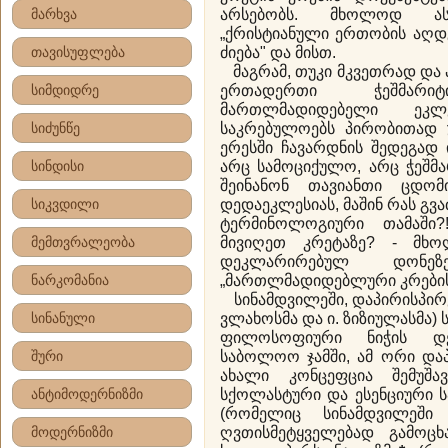
მარხვა
არსებობს. მხოლოდ ას
„ქრისტიანული ერთობის აღდ
თავისუფლება
ძიება" და მისთ.
მაგრამ, თუკი მკვეთრად და 
სიმდიდრე
ერთადერთი ჭეშმარ
მართლმადიდებელი ეკ
სიძუნწე
საკრებულოებს პირობითად უ
ერესში ჩავარდნის შედეგად 
სინდისი
არც სამოციქულო, არც ჭეშმა
შეინანონ თავიანთი ცდომ
სიკვდილი
დედაეკლესიას, მაშინ რას გვ
ტერმინოლოგიური თამაში
მემთვრალეობა
მივიღეთ კრეტაზე? - მხო
დეკლარირებულ დონე
ნარკომანია
„მართლმადიდებლური კრების
სინამდვილეში, დაპირისპირ
სინანული
ვლახოსმა და ი. ზიზიულასმა)
ფილოსოფიური ნიჭის დემ
შური
საბოლოო ჯამში, ამ ორი და
ახალი კონცეფცია შემუშა
ანტიმოდერნიზმი
სქოლასტური და ესენციური 
(რომელიც სინამდვილეში 
მოდერნიზმი
ღვთისმეტყველებად გამოცხ