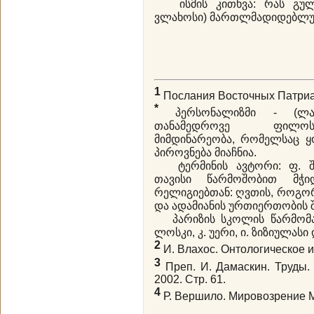
ისმის კითხვა: რას გული
ვლახოსი) მართლმადიდებლუ
1
Послания Восточных Патриар
*
პერსონალიზმი - (ლათ.
თანამედროვე ფილოს
მიმდინარეობა, რომელსაც ყ
პიროვნება მიაჩნია.
ტერმინის ავტორი: ფ. შლ
თავისი წარმოშობით მჭი
რელიგიებთან: ღვთის, როგორ
და ადამიანის ურთიერთობის შ
პარიზის სკოლის წარმომადგ
ლოსკი, კ. უერი, ი. ზიზიულასი 
2
И. Влахос. Онтологическое и 
3
Преп. И. Дамаскин. Труды. 
2002. Стр. 61.
4
Р. Вершило. Мировозрение М