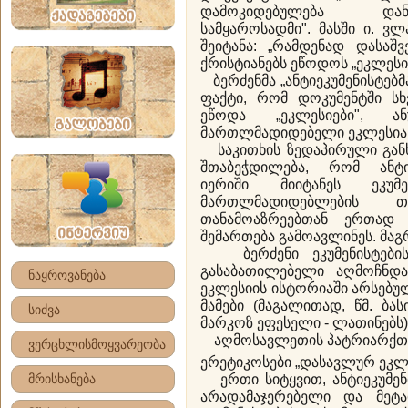
დამოკიდებულება დან
სამყაროსადმი". მასში ი. ვლ
შეიტანა: „რამდენად დასაშ
ქრისტიანებს ეწოდოს „ეკლესია
ბერძენმა „ანტიეკუმენისტებმ
ფაქტი, რომ დოკუმენტში სხ
ეწოდა „ეკლესიები", 
მართლმადიდებელი ეკლესია 
საკითხის ზედაპირული განხ
შთაბეჭდილება, რომ ანტი
იერიში მიიტანეს ეკუმე
მართლმადიდებლების 
თანამოაზრეებთან ერთად 
შემართება გამოავლინეს. მაგრ
ბერძენი ეკუმენისტების
გასაბათილებელი აღმოჩნდა
ნაყროვანება
ეკლესიის ისტორიაში არსებუ
მამები (მაგალითად, წმ. ბა
სიძვა
მარკოზ ეფესელი - ლათინებს)
აღმოსავლეთის პატრიარქთა
ვერცხლისმოყვარეობა
ერეტიკოსები „დასავლურ ეკლე
მრისხანება
ერთი სიტყვით, ანტიეკუმენი
არადამაჯერებელი და მეტ