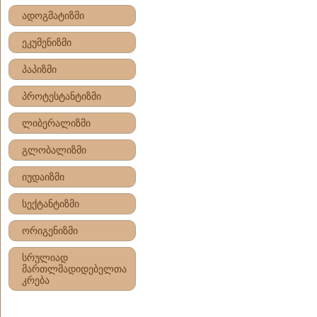
ადოგმატიზმი
ეკუმენიზმი
პაპიზმი
პროტესტანტიზმი
ლიბერალიზმი
გლობალიზმი
იუდაიზმი
სექტანტიზმი
ორიგენიზმი
სრულიად
მართლმადიდებელთა
კრება