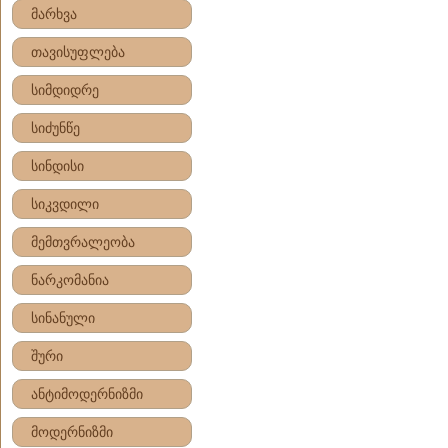
მარხვა
თავისუფლება
სიმდიდრე
სიძუნწე
სინდისი
სიკვდილი
მემთვრალეობა
ნარკომანია
სინანული
შური
ანტიმოდერნიზმი
მოდერნიზმი