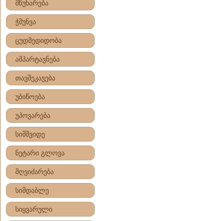
მწუხარება
ჭმუნვა
ცუდმედიდობა
ამპარტავნება
თავშეკავება
უბიწოება
უპოვარება
სიმშვიდე
ნეტარი გლოვა
მღვიძარება
სიმდაბლე
სიყვარული