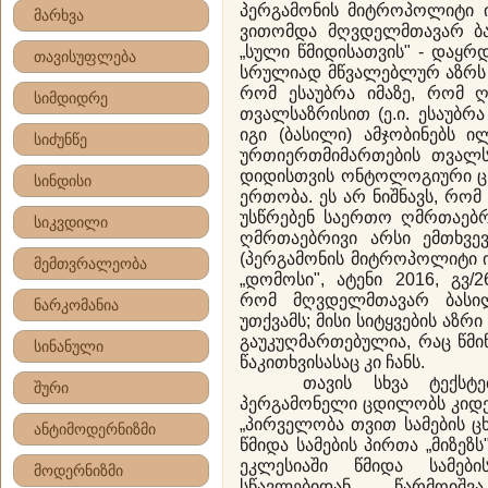
პერგამონის მიტროპოლიტი ი
მარხვა
ვითომდა მღვდელმთავარ ბა
„სული წმიდისათვის" - დაყრდ
თავისუფლება
სრულიად მწვალებლურ აზრს გ
რომ ესაუბრა იმაზე, რომ ღ
სიმდიდრე
თვალსაზრისით (ე.ი. ესაუბრ
იგი (ბასილი) ამჯობინებს 
სიძუნწე
ურთიერთმიმართების თვალს
დიდისთვის ონტოლოგიური ცნე
სინდისი
ერთობა. ეს არ ნიშნავს, რო
უსწრებენ საერთო ღმრთაებრ
სიკვდილი
ღმრთაებრივი არსი ემთხვევ
(პერგამონის მიტროპოლიტი იო
მემთვრალეობა
„დომოსი", ატენი 2016, გვ/2
რომ მღვდელმთავარ ბასი
ნარკომანია
უთქვამს; მისი სიტყვების აზ
გაუკუღმართებულია, რაც წმი
სინანული
წაკითხვისასაც კი ჩანს.
თავის სხვა ტექსტებშ
შური
პერგამონელი ცდილობს კიდე
„პირველობა თვით სამების ცხ
ანტიმოდერნიზმი
წმიდა სამების პირთა „მიზეზ
ეკლესიაში წმიდა სამებ
მოდერნიზმი
სწავლებიდან წარმოიშ