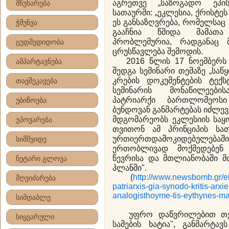
აგრეთვე „საზოგადო ეპი
მწუხარება
სათაურში: „ეკლესია, ქრისტეს 
ეს განსაზღვრება, რომელსაც
ჭმუნვა
გააჩნია წმიდა მამათა
პრობლემურია, რადგანაც მ
ცუდმედიდობა
ცრუსწავლება შემოდის.
2016 წლის 17 ნოემბერს კ
ამპარტავნება
შედგა სემინარი თემაზე „საწ
კრების დოკუმენტების ტექს
თავშეკავება
სემინარის მონაწილეები
პატრიარქი ბართლომეოსი
უბიწოება
ბუნდოვან განმარტებას იძლევა
მდგომარეობს ეკლესიის საყ
უპოვარება
თვითონ ამ პრინციპის სათ
ურთიერთდამოკიდებულებაშ
სიმშვიდე
ერთობლივად მოქმედებენ
წევრისა და მთლიანობაში მ
ნეტარი გლოვა
პლანში".
(
http://www.newsbomb.gr/el
მღვიძარება
patriarxis-gia-synodo-kritis-arxi
analogisthoyme-tis-eythynes-m
სიმდაბლე
უფრო დაწვრილებით თეზი
სიყვარული
სამების ხატია", განმარტავ