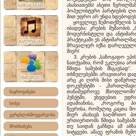
ახასიათებს! ასეთი წვრილმ
პოპულისტური პარტიების ლი
მით უფრო არ უნდა ხდებოდეს 
ყოველივე ზემოთქმულის სა
იბადება: კრების მუშაობის 
მოდერნისტული და ანტიმარ
პრაქტიკაში ეს ანტიმართლმ
მრავალჯერ იქნა დარღვეულ
მიერ!
3. კრების „საზოგადო ეპისტ
ნათქვამია, რომ ეკლესია არ
წმიდა სამების მსგავსად"
თხზულებებში არავითარი დად
არც კი ღირს მისი დაწვრილ
დოკუმენტში - „მართლმად
თანამედროვე მსოფლიოში
ნაყროვანება
პუნქტში, ვხვდებით უფ
ადამიანისა, „როგორც პი
სიძვა
წევრისა, რომელიც კაცთა მ
მიერ ასახავს საღმრთო პი
ვერცხლისმოყვარეობა
ურთიერთობს წმიდა სამებაში
თუ საიდან გაჩნდა ამ აბზა
მრისხანება
სიტყვები. ამავე ფრაზის შე