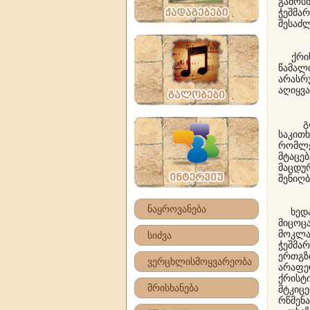
გამოს
ჭეშმ
შესაძ
ქრისტ
წამალ
არასრ
აღიყვა
გაექე
საკით
რომლე
მტაცე
მაცდუ
შენიღბ
ნაყროვანება
ხედავ
მიცოც
მოკლა
სიძვა
ჭეშმა
ერთგზ
ვერცხლისმოყვარეობა
არაფ
ქრისტი
მრისხანება
მტკიც
რწმენ