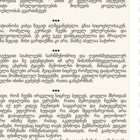
წორებას ცდილობენ, - ამით კი ყველაფერს აფუჭებენ,
არიტი სრულყოფილების მიღწევის ყოველგვარ
ლებლობას გვართმევენ.
●●●
იანობა კიბეა ზეცად აღმყვანებელი, გზაა სიცოცხლისაკენ,
ია, რომელიც კურნავს ჩვენს ყოველ უძლურებასა და
ულყოფილებას. ეს კიბე უკვე დამტკიცებულია და მრავალი
ნა ზეცად. მისი გარდაქმნა კი არა, მასზე ასვლაა საჭირო.
●●●
ცით სიახლეებს სარწმუნობრივ და ღვთისმეტყველურ
ხებში და ნუ ცდუნდებით იმ ცრუ წინასწარმტყველთაგან,
ბიც ცხვრის ტყავში შემოსილნი მოდიან, შინაგანად კი
ბელი მგლები არიან. შეიცანით სიცრუე რომელიც დაფარულია
რთა მომხიბვლელ სიტყვებში, ვითომდა კეთილი სურვილებით
ულნი ისინი გეძებენ თქვენ, რათა განგხრწნან.
●●●
თ, რომ ჩვენს ირგვლივ სიცრუე სუფევს, ყოველი მხრიდან
ავს თვალებსა და ყურებში, რათა შემოვიდეს ჩვენში და
ს იქ ჯერ კიდევ ჩვენთვის საყვარელი და პატივცემული
რიტება. ვფიქრობ, ხედავთ რა ასეთ მდგომარეობას, არა
ის დაბადებულა კითხვა თქვენს გულში: რა ვიღონოთ?
ერი იმაზე მეტი, რასაც აკეთებდნენ ყველა დროის
ანები, როდესაც სიცრუე თავს ესხმოდა ჭეშმარიტებას: ვდგეთ
ედ რწმენაში რწმენისათვის. იმისათვის, რომ გაძლიერდე
აში, ფხიზლად ყოფნაა საჭირო.