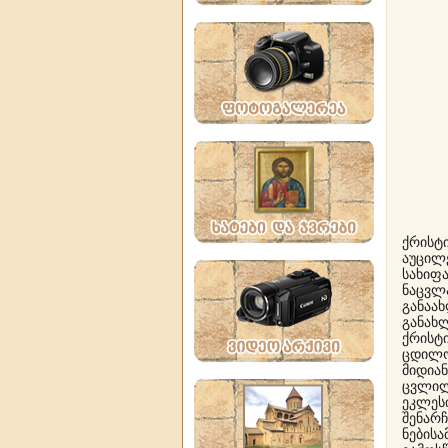
არსე
ქრისტ
აუცილ
სახიფ
ნაცვლ
განაა
განახ
ქრის
ცდილო
მიდიან
ცვლილ
ეკლეს
შენარჩ
ნების