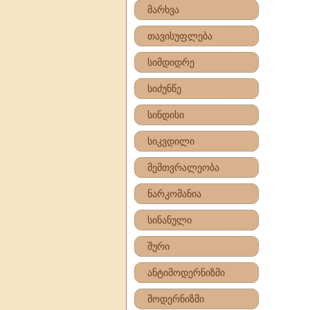
მარხვა
თავისუფლება
სიმდიდრე
სიძუნწე
სინდისი
სიკვდილი
მემთვრალეობა
ნარკომანია
სინანული
შური
ანტიმოდერნიზმი
მოდერნიზმი