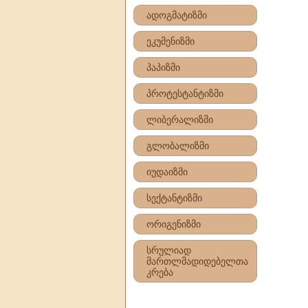
ადოგმატიზმი
ეკუმენიზმი
პაპიზმი
პროტესტანტიზმი
ლიბერალიზმი
გლობალიზმი
იუდაიზმი
სექტანტიზმი
ორიგენიზმი
სრულიად
მართლმადიდებელთა
კრება