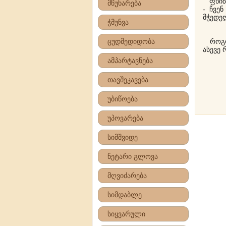
ფხიზლ
მწუხარება
- ჩვე
მჭედელ
ჭმუნვა
ცუდმედიდობა
როგორ
ასევე 
ამპარტავნება
თავშეკავება
უბიწოება
უპოვარება
სიმშვიდე
ნეტარი გლოვა
მღვიძარება
სიმდაბლე
სიყვარული