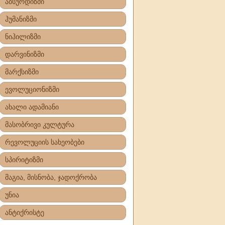
აბსურდიზმი
ჰუმანიზმი
ნიჰილიზმი
დარვინიზმი
მარქსიზმი
ევოლუციონიზმი
ახალი ადამიანი
მასობრივი კულტურა
რევოლუციის სახეობები
სპირიტიზმი
მაგია, მისნობა, ჯადოქრობა
უნია
ანტიქრისტე