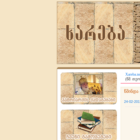
Xareba.ne
(წმ. თე
წმინდა
24-02-201