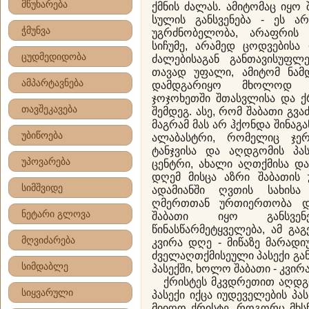
მწუხარება
ქმნის ძალას. ამიტომაც იყო 
სულის განსვენება - ეს ა
ჭმუნვა
უგრძნობელობა, არაფრის 
სიჩუმე, არამედ ცოდვებისა 
ცუდმედიდობა
ძალებისაგან განთავისუფლ
თავად უფალი, ამიტომ ნამ
ამპარტავნება
დამდგარიყო მხოლოდ გ
ჯოჯოხეთში შთასვლისა და ქ
თავშეკავება
შემდეგ. ასე, რომ შაბათი გვ
მაგრამ მას არ ჰქონდა შინაგა
უბიწოება
ალაბასტრი, რომელიც ჯე
ტანჯვისა და აღდგომის პა
უპოვარება
ცენტრი, ახალი აღთქმისა და
დღემ მისცა აზრი შაბათის 
სიმშვიდე
ადამიანში ღვთის სახისა
ღმერთთან ურთიერთობა და
ნეტარი გლოვა
შაბათი იყო განსვე
წინასწარმეტყველება, ამ გა
მღვიძარება
კვირა დღე - მიწაზე მარადი
ძველაღთქმისეული პასექი გ
სიმდაბლე
პასექში, ხოლო შაბათი - კვირ
ქრისტეს მკვდრეთით აღდგო
სიყვარული
პასექი იქცა იუდეველების პას
მიიღო ქრისტე, როგორც მხს