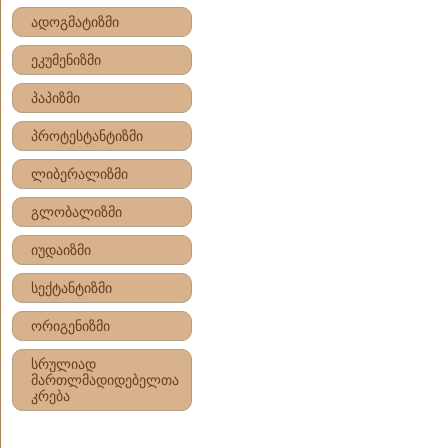
ადოგმატიზმი
ეკუმენიზმი
პაპიზმი
პროტესტანტიზმი
ლიბერალიზმი
გლობალიზმი
იუდაიზმი
სექტანტიზმი
ორიგენიზმი
სრულიად
მართლმადიდებელთა
კრება