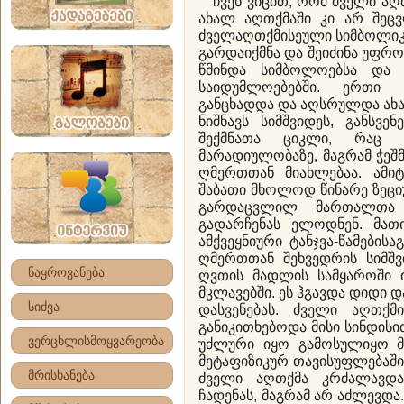
ჩვენ ვიცით, რომ ძველი აღთ
ახალ აღთქმაში კი არ შეც
ძველაღთქმისეული სიმბოლიკა
გარდაიქმნა და შეიძინა უფრო
წმინდა სიმბოლოებსა და 
საიდუმლოებებში. ერთი 
განცხადდა და აღსრულდა ახალ
ნიშნავს სიმშვიდეს, განსვ
შექმნათა ციკლი, რაც ს
მარადიულობაზე, მაგრამ ჭეშმ
ღმერთთან მიახლებაა. ამი
შაბათი მხოლოდ წინარე ზეცი
გარდაცვლილ მართალთა 
გადარჩენას ელოდნენ. მათ
ამქვეყნიური ტანჯვა-წამების
ღმერთთან შეხვედრის სიმშვ
ნაყროვანება
ღვთის მადლის სამყაროში 
მკლავებში. ეს ჰგავდა დიდი
სიძვა
დასვენებას. ძველი აღთქ
განიკითხებოდა მისი სინდისი
ვერცხლისმოყვარეობა
უძლური იყო გამოსულიყო მ
მეტაფიზიკურ თავისუფლებაში
მრისხანება
ძველი აღთქმა კრძალავდ
ჩადენას, მაგრამ არ აძლევდა.