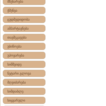
მწუხარება
ჭმუნვა
ცუდმედიდობა
ამპარტავნება
თავშეკავება
უბიწოება
უპოვარება
სიმშვიდე
ნეტარი გლოვა
მღვიძარება
სიმდაბლე
სიყვარული