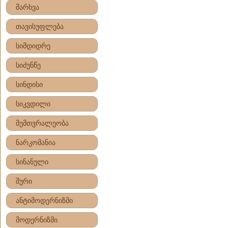
მარხვა
თავისუფლება
სიმდიდრე
სიძუნწე
სინდისი
სიკვდილი
მემთვრალეობა
ნარკომანია
სინანული
შური
ანტიმოდერნიზმი
მოდერნიზმი