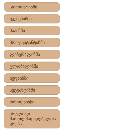
ადოგმატიზმი
ეკუმენიზმი
პაპიზმი
პროტესტანტიზმი
ლიბერალიზმი
გლობალიზმი
იუდაიზმი
სექტანტიზმი
ორიგენიზმი
სრულიად
მართლმადიდებელთა
კრება