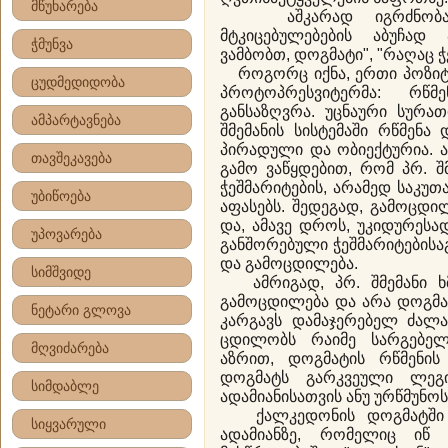
მწუხარება
აშკარად იგრძნობა დო
მტკიცებულებების აბუჩად
ჭმუნვა
ვამბობთ, დოგმატი", "რაღაც ჭ
როგორც იქნა, ერთი პოზიტი
ცუდმედიდობა
პროტოპრესვიტერმა: რწმ
განსაზღვრა. უცნაური სურათ
ამპარტავნება
შმემანის სისტემაში რწმენ
პირადული და ობიექტურია. ა
თავშეკავება
გამო ვაწყდებით, რომ პრ. 
ჭეშმარიტების, არამედ საკუთ
უბიწოება
აფასებს. შედეგად, გამოცდ
და, ამავე დროს, უკიდურესად
უპოვარება
განშორებული ჭეშმარიტებისაგ
და გამოცდილება.
სიმშვიდე
ამრიგად, პრ. შმემანი ხმ
გამოცდილება და არა დოგმატ
ნეტარი გლოვა
კარგავს დამაჯერებელ ძალას
ცდილობს რაიმე სარგებელი
მღვიძარება
აზრით, დოგმატის რწმენის
დოგმატს გარკვეული ლეგ
სიმდაბლე
ადამიანისათვის ანუ ურწმუნოს
ქალკედონის დოგმატში პრ
სიყვარული
ადამიანზე, რომელიც იწ 