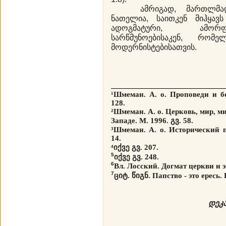
ამრიგად, მართლმადიდ
ნათელია, საითკენ მიჰყავ
ადოგმატური, ამორ
სარწმუნოებისაკენ, რომ
მოდერნისტებისათვის.
¹Шмеман. А. о. Проповеди и 
128.
²
Шмеман. А. о. Церковь, мир, м
Западе. М. 1996.
გვ. 58.
³
Шмеман. А. о. Исторический 
14.
⁴
იქვე გვ. 207.
5
იქვე გვ. 248.
6
Вл. Лосский. Догмат церкви и 
7
ციტ. წიგნ.
Папство - это ересь.
დეკა