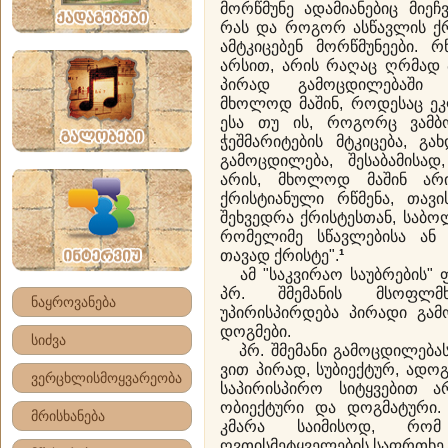
მორწმუნე ადამიანებიც მიეჩ
რას და როგორ ასწავლის ქ
ამტკიცებენ მორწმუნეები. რ
არსით, არის რაღაც ღრმად
პირად გამოცდილებაში 
მხოლოდ მაშინ, როდესაც ეკლ
ესა თუ ის, როგორც ვამბ
ჭეშმარიტების მტკიცება, გა
გამოცდილება, შესაბამისად
არის, მხოლოდ მაშინ არი
ქრისტიანული რწმენა, თავ
შეხვედრა ქრისტესთან, საბო
რომელიმე სწავლებისა ან 
თავად ქრისტე".
¹
ამ "საკვირაო საუბრების"
პრ. შმემანის მსოფლმხ
ნაყროვანება
უპირისპირდება პირადი გა
დოგმები.
სიძვა
პრ. შმემანი გამოცდილებას
ვით პირად, სუბიექტურ, ადოგ
ვერცხლისმოყვარეობა
საპირისპირო სიტყვებით ა
ობიექტური და დოგმატური.
მრისხანება
კმარა საიმისოდ, რო
ღვთისმეტყველების საფრთხე.