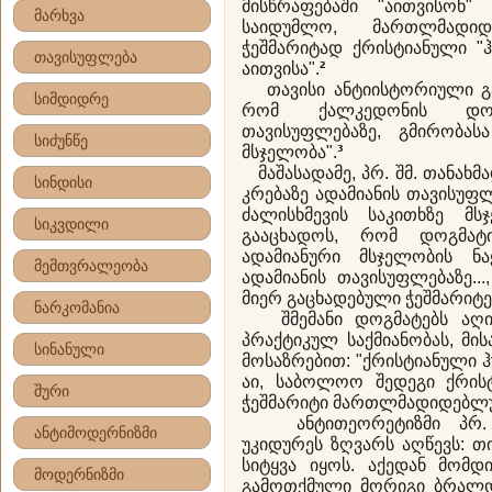
მისწრაფებაში "აითვისონ"
მარხვა
საიდუმლო, მართლმადიდ
ჭეშმარიტად ქრისტიანული "
თავისუფლება
აითვისა".
²
თავისი ანტიისტორიული გა
სიმდიდრე
რომ ქალკედონის დოგ
თავისუფლებაზე, გმირობას
სიძუნწე
მსჯელობა".
³
მაშასადამე, პრ. შმ. თანახ
სინდისი
კრებაზე ადამიანის თავისუფ
ძალისხმევის საკითხზე მ
სიკვდილი
გააცხადოს, რომ დოგმა
ადამიანური მსჯელობის 
მემთვრალეობა
ადამიანის თავისუფლებაზე..
მიერ გაცხადებული ჭეშმარიტე
ნარკომანია
შმემანი დოგმატებს აღი
პრაქტიკულ საქმიანობას, მის
სინანული
მოსაზრებით: "ქრისტიანული ჰუ
აი, საბოლოო შედეგი ქრის
შური
ჭეშმარიტი მართლმადიდებლუ
ანტითეორეტიზმი პრ
ანტიმოდერნიზმი
უკიდურეს ზღვარს აღწევს: 
სიტყვა იყოს. აქედან მომდ
მოდერნიზმი
გამოთქმული მორიგი ბრალდებ